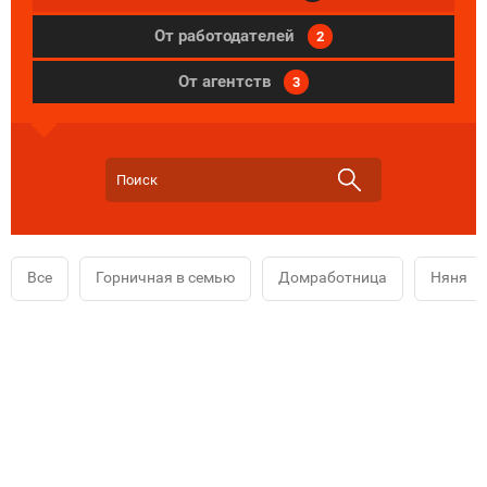
От работодателей
2
От агентств
3
Все
Горничная в семью
Домработница
Няня