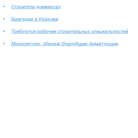
Строитель-универсал
Бригадир в Кракове
Требуются рабочие строительных специальностей
Монолитчик- зброяж Опалубщик Арматурщик