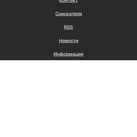
Контакт
Соискатели
RSS
Новости
Информация
Биржи труда
Вход на сайт
Регистрация на сайте
Каталог
Пользовательское соглашение
Восстановление пароля