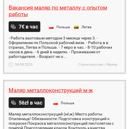
Вакансия маляр по металлу с опытом
работы
7€ в час
Польша
Литва
- Работа вахтовым методом 3 месяца через 3. -
Оформление по Польской рабочей визе. - Работа в в
странах, Литва и Польша. - 7 евро в час. - 8-10 рабочих
часов в день. - 6 дней в неделю. - Проживание от
работодателя. - Возраст не о...
04.08.2026
Строительство / Маляр
Маляр металлоконструкций м-ж
56zł в час
Польша
Маляр металлоконстркуций (м\ж) Место работы:
Опаленица! Обязанности: Подготовка конструкций к
покраске Покраска металлоконструкций пистолетом с
помпой Приготовление красок Контроль качества