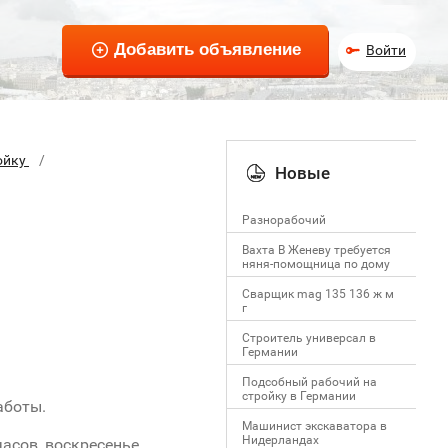
Войти
ойку
Новые
Разнорабочий
Вахта В Женеву требуется
няня-помощница по дому
Сварщик mag 135 136 ж м
г
Строитель универсал в
Германии
Подсобный рабочий на
стройку в Германии
аботы.
Машинист экскаватора в
Нидерландах
часов, воскресенье