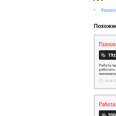
Фасадч
Похожи
Разнор
19z
Работа пр
работать 
минимальн
04.08.2
Работа
200