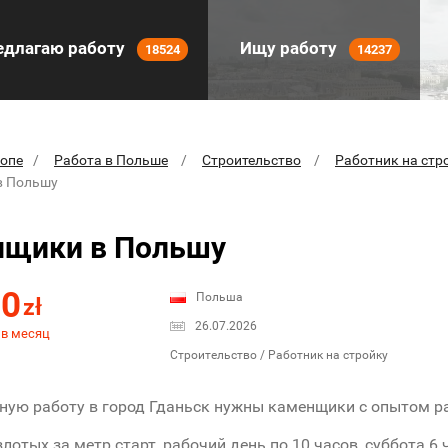
длагаю работу
Ищу работу
18524
14237
ропе
Работа в Польше
Строительство
Работник на стр
в Польшу
нщики в Польшу
00
Польша
zł
26.07.2026
 в месяц
Строительство / Работник на стройку
ную работу в город Гданьск нужны каменщики с опытом р
злотых за метр старт, рабочий день по 10 часов, суббота 6 