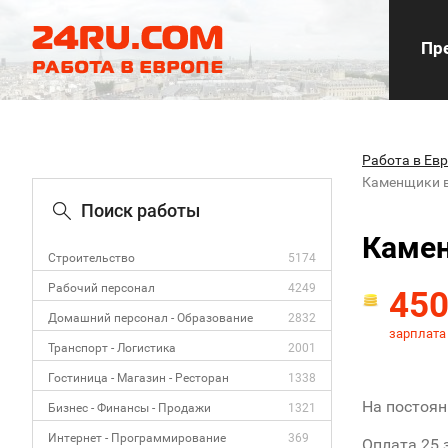
Пре
Работа в Ев
Каменщики 
Поиск работы
Каме
Строительство
5174
Рабочий персонал
4249
45
Домашний персонал - Образование
2832
зарплата
Транспорт - Логистика
2001
Гостиница - Магазин - Ресторан
1338
На постоян
Бизнес - Финансы - Продажи
1321
Интернет - Программирование
369
Оплата 25 