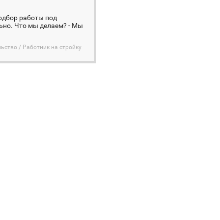
 Подбор работы под
ьно. Что мы делаем? - Мы
ьство / Работник на стройку