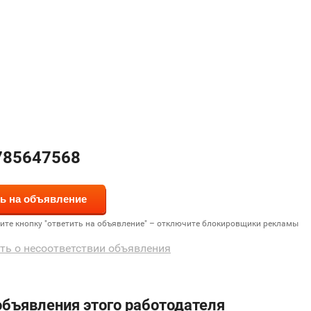
785647568
дите кнопку "ответить на объявление" – отключите блокировщики рекламы
ть о несоответствии объявления
объявления этого работодателя