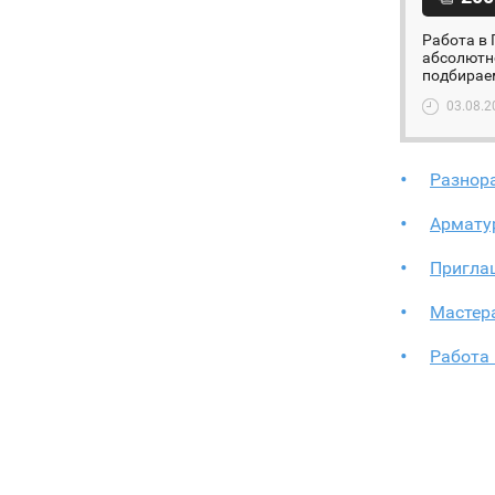
Работа в 
абсолютно
подбираем
03.08.2
Разнора
Армату
Пригла
Мастер
Работа 