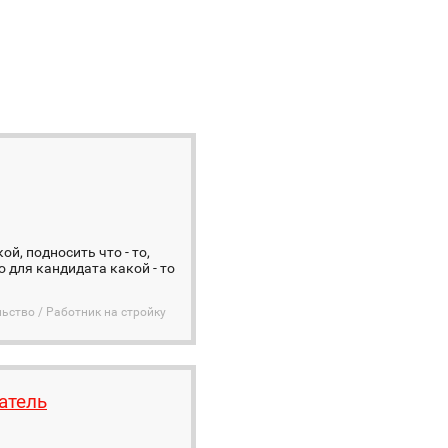
й, подносить что - то,
 для кандидата какой - то
ьство / Работник на стройку
атель