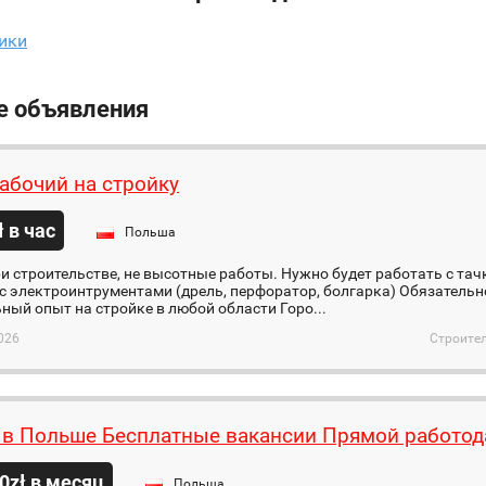
ики
е объявления
абочий на стройкy
ł в час
Польша
и строительстве, не высотные работы. Нужно будет работать с тачко
с электроинтрументами (дрель, перфоратор, болгарка) Обязательно
ый опыт на стройке в любой области Горо...
026
Строител
 в Польше Бесплатные вакансии Прямой работод
0zł в месяц
Польша