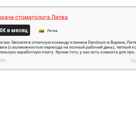
рача стоматолога Литва
0€ в месяц
Литва
гам: Звоните в отличную команду клиники Danticum в Варенe, Лит
вки (с возможностью перехода на полный рабочий день), теплый к
ельную заработную плату. Кроме того, у нас есть комната для про..
026
Тур