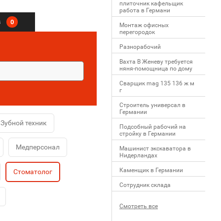
плиточник кафельщик
работa в Германи
в
0
Mонтаж офисных
перегородок
Разнорабочий
Вахта В Женеву требуется
няня-помощница по дому
Сварщик mag 135 136 ж м
г
Строитель универсал в
Германии
Зубной техник
Подсобный рабочий на
стройку в Германии
Медперсонал
Машинист экскаватора в
Нидерландах
Каменщик в Германии
Стоматолог
Сотрудник склада
Смотреть все