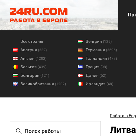
Пре
Все страны
Венгрия
(129)
Австрия
Германия
(332)
(3696)
Англия
Голландия
(1202)
(477)
Бельгия
Греция
(439)
(98)
Болгария
Дания
(121)
(52)
Великобритания
Ирландия
(1202)
(48)
Работа в Ев
Литва
Поиск работы