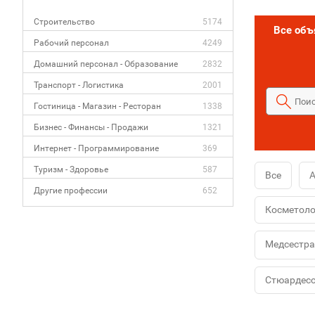
Строительство
5174
Все об
Рабочий персонал
4249
Домашний персонал - Образование
2832
Транспорт - Логистика
2001
Гостиница - Магазин - Ресторан
1338
Бизнес - Финансы - Продажи
1321
Интернет - Программирование
369
Туризм - Здоровье
587
Все
Другие профессии
652
Косметоло
Медсестра
Стюардес