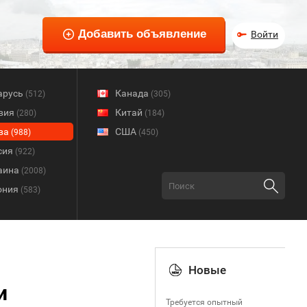
Войти
арусь
Канада
(512)
(305)
вия
Китай
(280)
(184)
ва
США
(988)
(450)
сия
(922)
аина
(2008)
ония
(583)
Новые
и
Требуется опытный