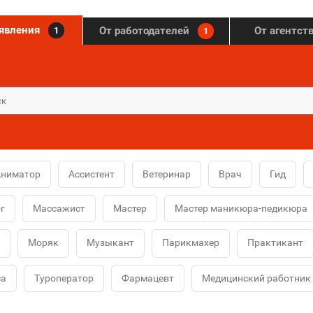
ъявления
От работодателей
От агентст
1
1
Аниматор
Ассистент
Ветеринар
Врач
Гид
г
Массажист
Мастер
Мастер маникюра-педикюра
Моряк
Музыкант
Парикмахер
Практикант
са
Туроператор
Фармацевт
Медицинский работник