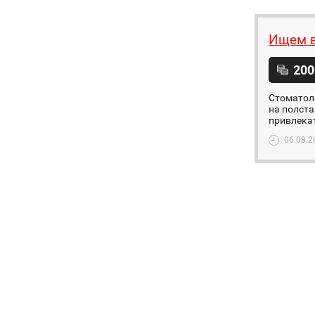
Ищем в
200
Стоматоло
на полста
привлекат
06.08.2