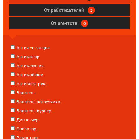
От работодателей
2
От агентств
0
Автожестянщик
Автомаляр
Автомеханик
Автомойщик
Автоэлектрик
Водитель
Водитель погрузчика
Водитель-курьер
Диспетчер
Оператор
Ремонтник