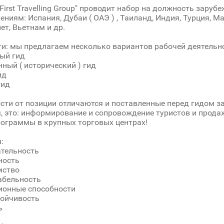
First Travelling Group" проводит набор на должность зарубе
ениям: Испания, Дубаи ( ОАЭ ) , Таиланд, Индия, Турция, 
ет, Вьетнам и др.
и: мы предлагаем несколько вариантов рабочей деятельно
ый гид
нный ( исторический ) гид
ид
гид
сти от позиции отличаются и поставленные перед гидом з
, это: информирование и сопровождение туристов и продажи
ограммы в крупных торговых центрах!
:
ательность
ность
мство
абельность
ионные способности
тойчивость
ь