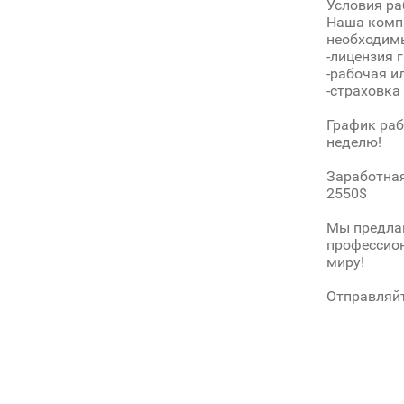
Условия ра
Наша компа
необходимы
-лицензия 
-рабочая и
-страховка
График раб
неделю!
Заработная
2550$
Мы предлаг
профессион
миру!
Отправляйт