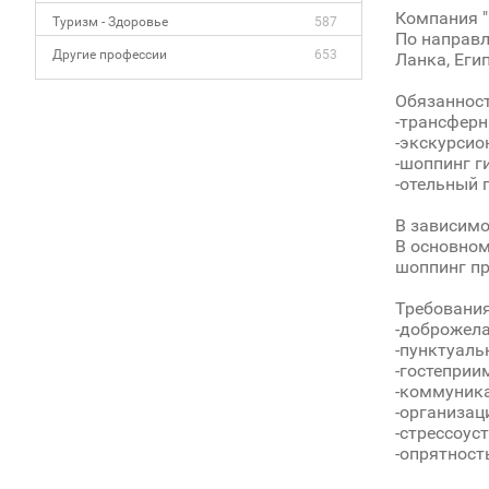
Компания "
Туризм - Здоровье
587
По направл
Другие профессии
653
Ланка, Егип
Обязанност
-трансферн
-экскурсио
-шоппинг г
-отельный 
В зависимо
В основном
шоппинг пр
Требования
-доброжел
-пунктуаль
-гостеприи
-коммуник
-организац
-стрессоус
-опрятност