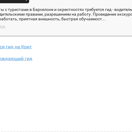
ы с туристами в Барселоне и окрестностях требуется гид - водител
дительскими правами, разрешением на работу. Проведение экскурс
аботать, приятная внешность, быстрая обучаемост...
026
ся гид на Крит
ождающий гид