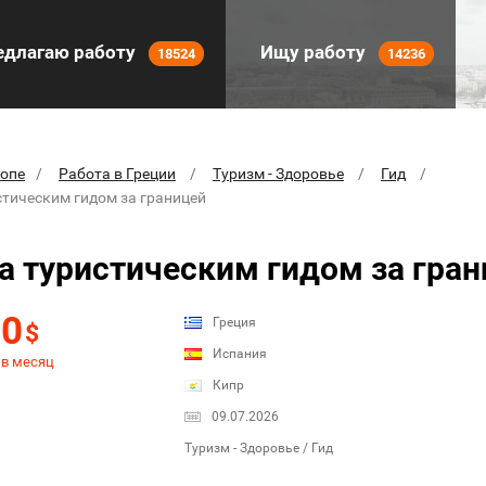
длагаю работу
Ищу работу
18524
14236
ропе
Работа в Греции
Туризм - Здоровье
Гид
стическим гидом за границей
а туристическим гидом за гра
50
Греция
$
Испания
 в месяц
Кипр
09.07.2026
Туризм - Здоровье / Гид