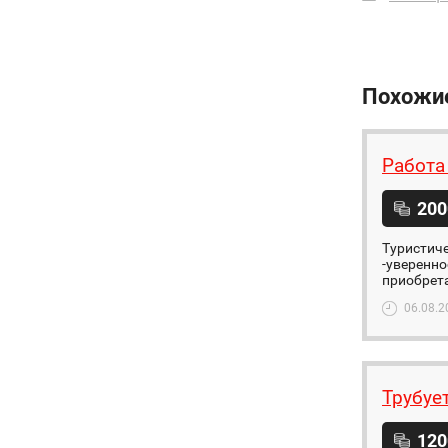
Похожи
Работа
200
Туристиче
-уверенно
приобрета
06.08.2
Трубуе
120