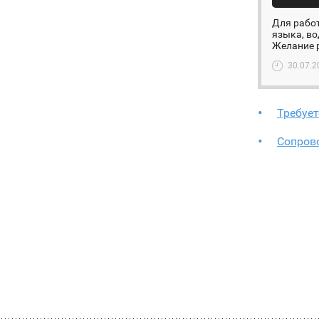
Для работ
языка, во
Желание р
30.07.2
Требует
Сопров