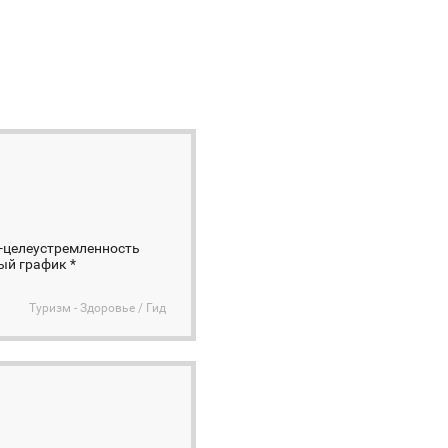
 -целеустремленность
ый график *
Туризм - Здоровье / Гид