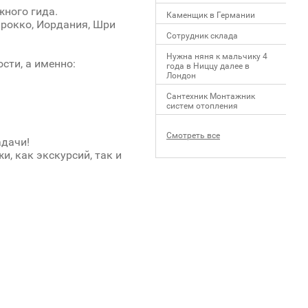
жного гида.
Каменщик в Германии
Марокко, Иордания, Шри
Сотрудник склада
Нужна няня к мальчику 4
сти, а именно:
года в Ниццу далее в
Лондон
Сантехник Монтажник
систем отопления
Смотреть все
адачи!
, как экскурсий, так и