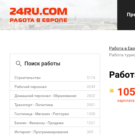
Пре
Работа в Ев
Работа тури
Поиск работы
Работ
Строительство
5174
Рабочий персонал
4249
10
Домашний персонал - Образование
2832
зарплата
Транспорт - Логистика
2001
Гостиница - Магазин - Ресторан
1338
Бизнес - Финансы - Продажи
1321
Интернет - Программирование
369