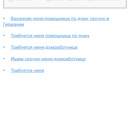
Вакансия няня-помощница по дому срочно в
Германии
Требуется няня помощница по дому
Требуется няня-домработница
Ищем срочно няню-домработницу
Требуется няня