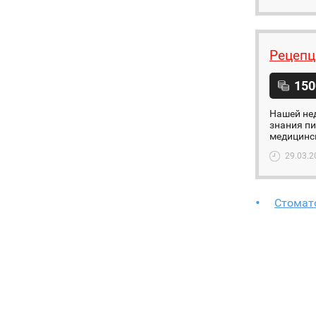
Рецепц
150
Нашей не
знания пи
медицинск
29.03.2
Стомато