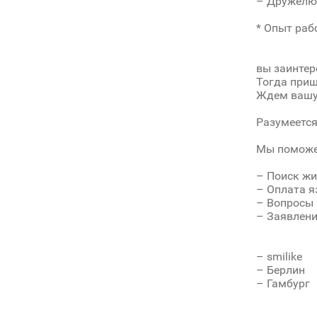
– Дружелюб
* Опыт раб
вы заинте
Тогда приш
Ждем вашу
Разумеетс
Мы поможе
– Поиск ж
– Oплата я
– Вопросы 
– Заявлени
– smilike
– Берлин
– Гамбург