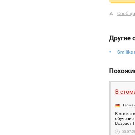
Сообщи
Другие 
Smilike
Похожи
В стома
Герма
В стомато
обучение 
Возраст 1
05.07.2