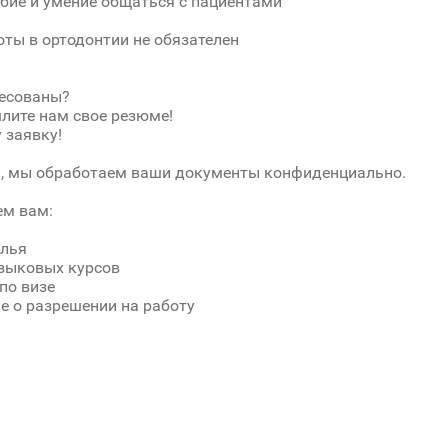
ие и умение общаться с пациентами
оты в ортодонтии не обязателен
ресованы?
лите нам свое резюме!
 заявку!
я, мы обработаем ваши документы конфиденциально.
м вам:
илья
зыковых курсов
по визе
е о разрешении на работу