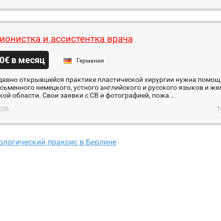
ионистка и ассистентка врача
0€ в месяц
Германия
давно открывшейся практике пластической хирургии нужна помощ
сьменного немецкого, устного английского и русского языков и ж
ой области. Свои заявки с СВ и фотографией, пожа...
026
Т
логический праксис в Берлине