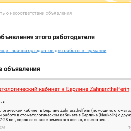
ть о несоответствии объявления
объявления этого работодателя
 ищет врачей ортодонтов для работы в германии
е объявления
тологический кабинет в Берлине Zahnarzthelferin
ния
логический кабинет в Берлине Zahnarzthelferin (помощник стомато
и работу в стоматологическом кабинете в Берлине (Neukölln) с др
7-28 лет, хорошее знание немецкого языка, ответствен...
026
Т