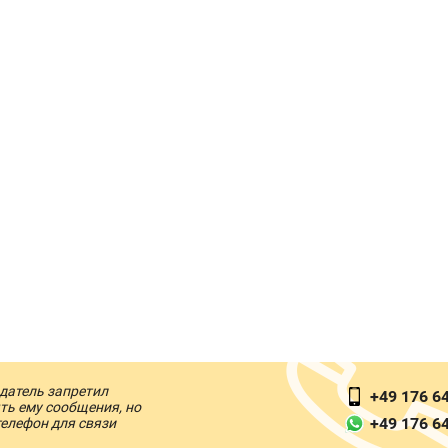
датель запретил
+49 176 6
ть ему сообщения, но
+49 176 6
телефон для связи