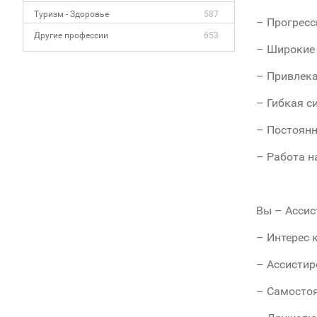
Туризм - Здоровье
587
– Прогресс
Другие профессии
653
– Широкие
– Привлека
– Гибкая с
– Постоян
– Работа н
Bы – Ассис
– Интерес 
– Ассистир
– Самостоя