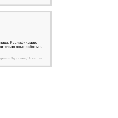
ница. Квалификации:
елательно опыт работы в
уризм - Здоровье / Ассистент