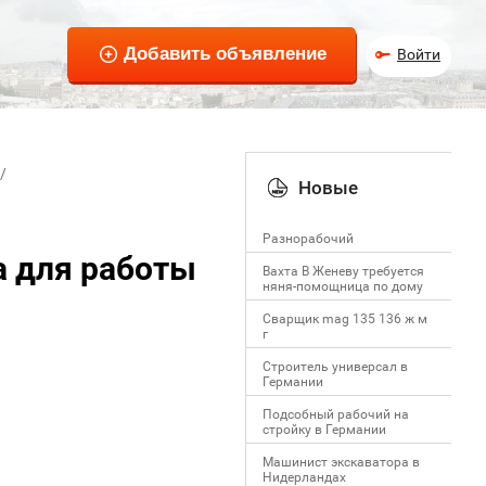
Войти
Новые
Разнорабочий
а для работы
Вахта В Женеву требуется
няня-помощница по дому
Сварщик mag 135 136 ж м
г
Строитель универсал в
Германии
Подсобный рабочий на
стройку в Германии
Машинист экскаватора в
Нидерландах