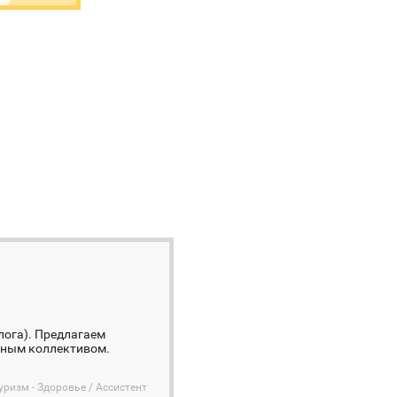
лога). Предлагаем
ужным коллективом.
уризм - Здоровье / Ассистент