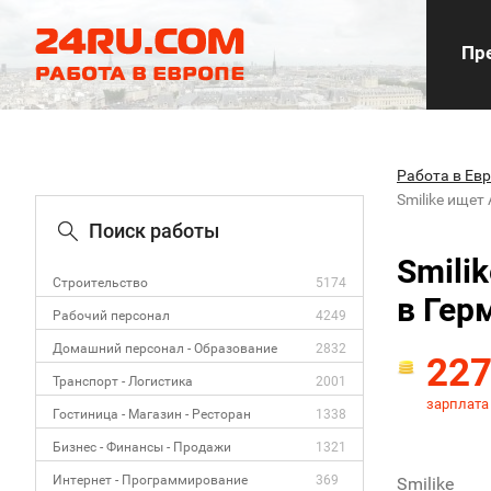
Пре
Работа в Ев
Smilike ищет
Поиск работы
Smili
Строительство
5174
в Гер
Рабочий персонал
4249
Домашний персонал - Образование
2832
22
Транспорт - Логистика
2001
зарплата
Гостиница - Магазин - Ресторан
1338
Бизнес - Финансы - Продажи
1321
Интернет - Программирование
369
Smilike