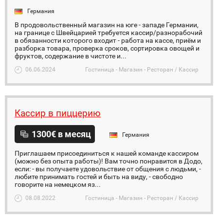
Германия
В продовольственный магазин на юге - западе Германии,
на границе с Швейцарией требуется кассир/разнорабочий
в обязанности которого входит - работа на кассе, приём и
разборка товара, проверка сроков, сортировка овощей и
фруктов, содержание в чистоте и...
06.06.2024
Гостиница - Магазин - Ресторан / Кассир
Кассир в пиццерию
1300€ в месяц
Германия
Приглашаем присоединиться к нашей команде кассиром
(можно без опыта работы)! Вам точно понравится в Додо,
если: - вы получаете удовольствие от общения с людьми, -
любите принимать гостей и быть на виду, - свободно
говорите на немецком яз...
08.08.2022
Гостиница - Магазин - Ресторан / Кассир