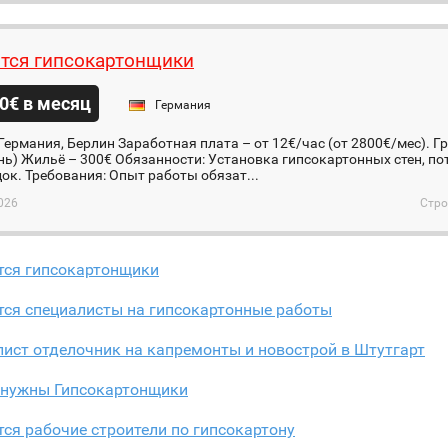
тся гипсокартонщики
0€ в месяц
Германия
Германия, Берлин Заработная плата – от 12€/час (от 2800€/мес). Граф
нь) Жильё – 300€ Обязанности: Установка гипсокартонных стен, п
ок. Требования: Опыт работы обязат...
026
Стро
тся гипсокартонщики
тся специалисты на гипсокартонные работы
ист отделочник на капремонты и новострой в Штутгарт
 нужны Гипсокартонщики
ся рабочие строители по гипсокартону