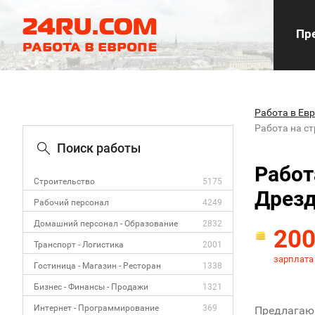
Пре
Работа в Ев
Работа на с
Поиск работы
Работ
Строительство
5175
Дрез
Рабочий персонал
4249
Домашний персонал - Образование
2832
20
Транспорт - Логистика
2001
зарплата
Гостиница - Магазин - Ресторан
1338
Бизнес - Финансы - Продажи
1321
Интернет - Программирование
369
Предлагаю 