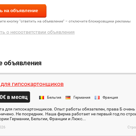
дите кнопку "ответить на объявление" – отключите блокировщики рекламы
ть о несоответствии объявления
е объявления
 для гипсокартонщиков
0€ в месяц
Бельгия
Германия
Франция
та для гипсокартонщиков. Опыт работы обязателен, права Б очен
ничено. Не посредник. Наша фирма работает не первый год по ст
ории Германии, Бельгии, Франции и Люкс...
026
Стро