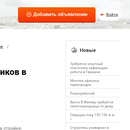
Войти
ик
Новые
Требуется опытный
плиточник кафельщик
иков в
работa в Германи
Mонтаж офисных
перегородок
Разнорабочий
Вахта В Женеву требуется
няня-помощница по дому
Сварщик mag 135 136 ж м
г
а стройке.
Строитель универсал в