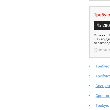
Требую
280
Страна – 
10 час/де
перегород
04.08.2
Требую
Требую
Специал
Срочно
Требуют