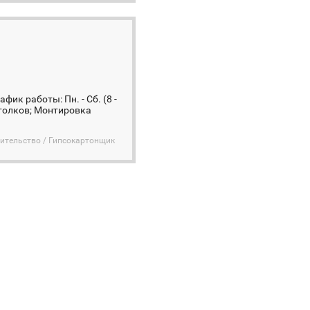
ик работы: Пн. - Сб. (8 -
отолков; Монтировка
ительство / Гипсокартонщик