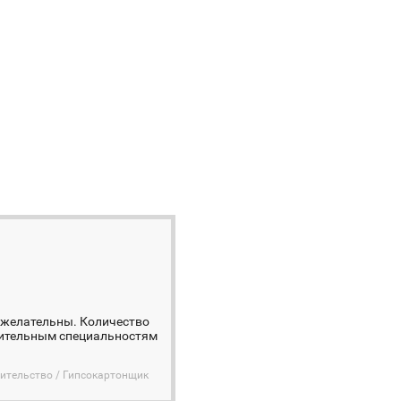
ь желательны. Количество
роительным специальностям
ительство / Гипсокартонщик