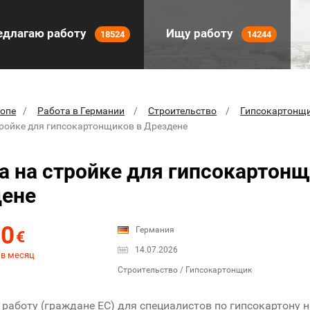
длагаю работу
Ищу работу
18524
14244
ропе
Работа в Германии
Строительство
Гипсокартонщ
тройке для гипсокартонщиков в Дрездене
а на стройке для гипсокартонщ
дене
00
Германия
€
14.07.2026
 в месяц
Строительство / Гипсокартонщик
работу (граждане ЕС) для специалистов по гипсокартону н