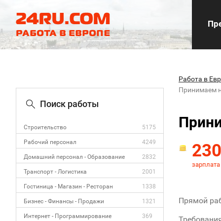
Пре
Работа в Ев
Принимаем н
Поиск работы
Прини
Строительство
5175
Рабочий персонал
4249
23
Домашний персонал - Образование
2832
зарплата
Транспорт - Логистика
2001
Гостиница - Магазин - Ресторан
1338
Прямой раб
Бизнес - Финансы - Продажи
1321
Интернет - Программирование
369
Требования