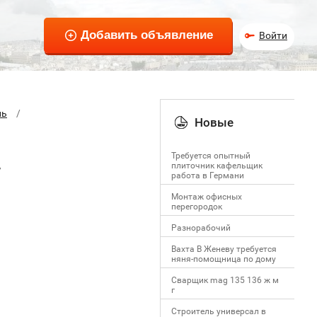
Войти
ль
Новые
Требуется опытный
плиточник кафельщик
W
работa в Германи
Mонтаж офисных
перегородок
Разнорабочий
Вахта В Женеву требуется
няня-помощница по дому
Сварщик mag 135 136 ж м
г
Строитель универсал в