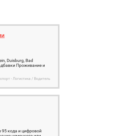
ии
n, Duisburg, Bad
 надбавки Проживание и
спорт - Логистика / Водитель
 95 кода и цифровой
нание немецкого или