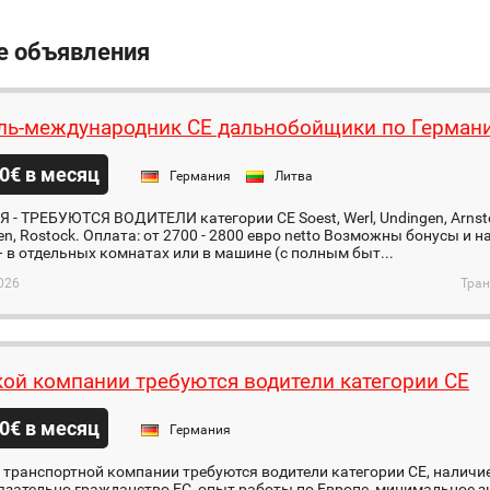
е объявления
ль-международник СЕ дальнобойщики по Герман
0€ в месяц
Германия
Литва
- ТРЕБУЮТСЯ ВОДИТЕЛИ категории CE Soest, Werl, Undingen, Arnstei
n, Rostock. Оплата: от 2700 - 2800 евро netto Возможны бонусы и
 в отдельных комнатах или в машине (с полным быт...
026
Тран
ой компании требуются водители категории CE
0€ в месяц
Германия
транспортной компании требуются водители категории СЕ, наличие
язательно гражданство ЕС, опыт работы по Европе, минимальное з