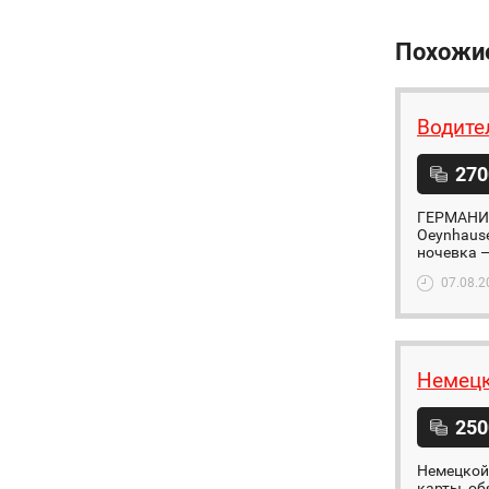
Похожи
Водите
270
ГЕРМАНИЯ 
Oeynhause
ночевка —
07.08.2
Немецк
250
Немецкой 
карты, об