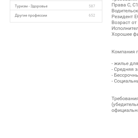
Права С, С1
Туризм - Здоровье
587
Водительск
Другие профессии
652
Резидент Е
Возраст от 
Исполните
Хорошее фи
Компания п
- жилье дл
- Средняя 
- Бессрочн
- Социальн
Требования
(убедитель
официальна