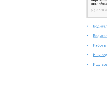
английско
07.08.2
Водите
Водите
Работа 
Ищу во
Ищу во