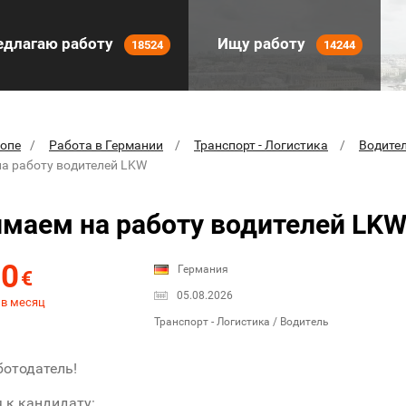
длагаю работу
Ищу работу
18524
14244
ропе
Работа в Германии
Транспорт - Логистика
Водите
а работу водителей LKW
маем на работу водителей LK
00
Германия
€
05.08.2026
 в месяц
Транспорт - Логистика / Водитель
отодатель!
 к кандидату: