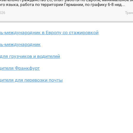
го языка, работа по территории Германии, по графику 6-8 нед...
026
Тран
ль-международник в Европу со стажировкой
ль-международник
для грузчиков и водителей
дителя Франкфурт
дителя для перевозки почты