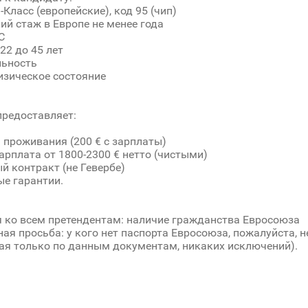
-Класс (европейские), код 95 (чип)
ий стаж в Европе не менее года
С
22 до 45 лет
льность
зическое состояние
редоставляет:
я проживания (200 € с зарплаты)
зарплата от 1800-2300 € нетто (чистыми)
ый контракт (не Гевербе)
ые гарантии.
 ко всем претендентам: наличие гражданства Евросоюза
ная просьба: у кого нет паспорта Евросоюза, пожалуйста, н
я только по данным документам, никаких исключений).