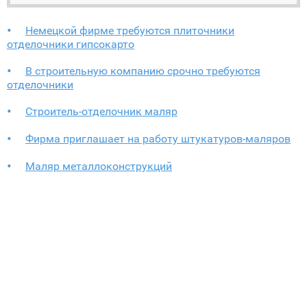
Hемецкой фирме требуются плиточники
отделочники гипсокарто
В строительную компанию срочно требуются
отделочники
Строитель-отделочник маляр
Фирма приглашает на работу штукатуров-маляров
Маляр металлоконструкций