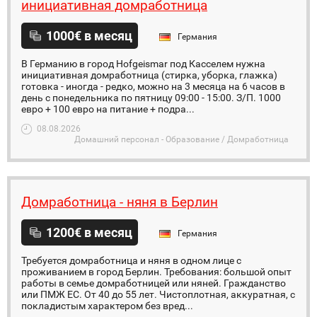
инициативная домработница
1000€ в месяц
Германия
В Германию в город Hofgeismar под Касселем нужна
инициативная домработница (стирка, уборка, глажка)
готовка - иногда - редко, можно на 3 месяца на 6 часов в
день с понедельника по пятницу 09:00 - 15:00. З/П. 1000
евро + 100 евро на питание + подра...
08.08.2026
Домашний персонал - Образование / Домработница
Домработница - няня в Берлин
1200€ в месяц
Германия
Требуется домработница и няня в одном лице с
проживанием в город Берлин. Требования: большой опыт
работы в семье домработницей или няней. Гражданство
или ПМЖ ЕС. От 40 до 55 лет. Чистоплотная, аккуратная, с
покладистым характером без вред...