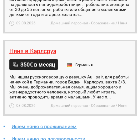
на должность няни-домработницы. Требования: женщина
от 30 до 55 лет, опыт работы или общения с маленькими
детьми от года и старше, желател...
09.08.2026
Домашний персонал - Образование / Няня
Няня в Карлсруэ
350€ в месяц
Германия
Мы ищем русскоговорящую девушку Au - pair, для работы
нянечкой в Германии, город Баден - Карлсруэ, вахта 3/3.
Мы очень доброжелательная семья, ищем хорошего и
жизнерадостного человека, который любит играть,
активно проводить время с малышами. У нас п...
08.08.2026
Домашний персонал - Образование / Няня
Ищем няню с проживанием
Ищeм няню по договоренности