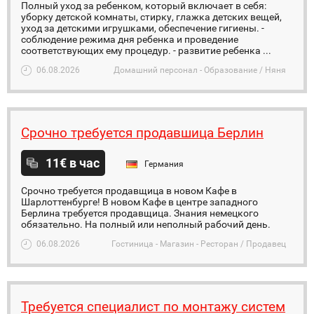
Полный уход за ребенком, который включает в себя:
уборку детской комнаты, стирку, глажка детских вещей,
уход за детскими игрушками, обеспечение гигиены. -
соблюдение режима дня ребенка и проведение
соответствующих ему процедур. - развитие ребенка ...
06.08.2026
Домашний персонал - Образование / Няня
Срочно требуется продавшица Берлин
11€ в час
Германия
Срочно требуется продавщица в новом Кафе в
Шарлоттенбурге! В новом Кафе в центре западного
Берлина требуется продавщица. Знания немецкого
обязательно. На полный или неполный рабочий день.
06.08.2026
Гостиница - Магазин - Ресторан / Продавец
Требуется специалист по монтажу систем