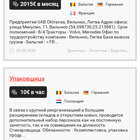
2015€ в месяц
Бельгия
Германия
Франция
Предприятие UAB Oktransa, Вильнюс, Литва Адрес офиса:
улица Менулио, 11, Вильнюс (54.698730,25.215881). Срок
полномочий - 8/4 Тракторы - Volvo, Mercedes Офис по
трудоустройству компании - Вильнюс, Литва База вывоза
грузов - Бельгия - > FR...
06.08.2026
Транспорт - Логистика / Водитель
Упаковщица
10€ в час
Бельгия
Германия
Голландия
В связи с крупной реорганизацией и большим
расширением складов и открытием новых, проводится
дополнительный набор персонала как на постоянную
занятость, так и на совмещение на должность
Стикеровщица. Обязанности: - Укомплектовка, упаковка
проду...