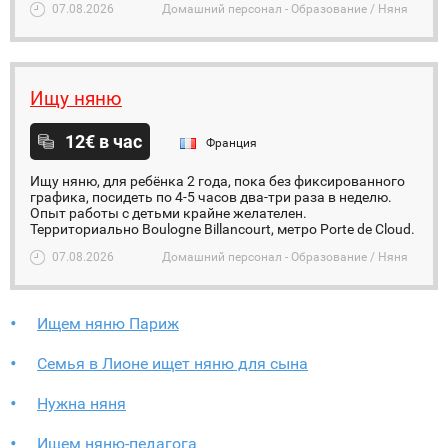
07.08.2026
Домашний персонал - Образование / Няня
Ищу няню
12€ в час
Франция
Ищу няню, для ребёнка 2 года, пока без фиксированного
графика, посидеть по 4-5 часов два-три раза в неделю.
Опыт работы с детьми крайне желателен.
Территориально Boulogne Billancourt, метро Porte de Cloud.
07.08.2026
Домашний персонал - Образование / Няня
Ищем няню Париж
Семья в Лионе ищет няню для сына
Нужна няня
Ищем няню-педагога