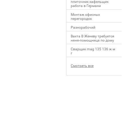
плиточник кафельщик
работa в Германи
Mонтаж офисных
перегородок
Разнорабочий
Вахта В Женеву требуется
няня-помощница по дому
Сварщик mag 135 136 ж м
г
Смотреть все