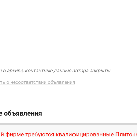
 в архиве, контактные данные автора закрыты
ть о несоответствии объявления
е объявления
й фирме требуются квалифицированные Плиточ