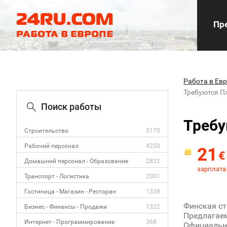
Пре
Работа в Ев
Требуются П
Поиск работы
Требу
Строительство
5175
Рабочий персонал
4250
21
€
Домашний персонал - Образование
2832
зарплата 
Транспорт - Логистика
2001
Гостиница - Магазин - Ресторан
1338
Финская ст
Бизнес - Финансы - Продажи
1322
Предлагаем
Интернет - Программирование
368
Официально