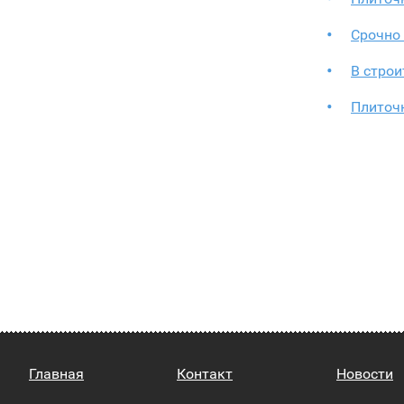
Срочно 
В стро
Плиточ
Главная
Контакт
Новости