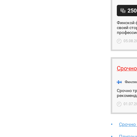
250
Финской 
своей сто
профессио
05.08.2
Срочно
Финля
Срочно тр
рекоменд
01.07.2
Срочно
Плиточ