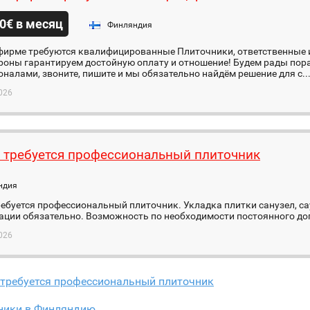
0€ в месяц
Финляндия
фирме требуются квалифицированные Плиточники, ответственные и
роны гарантируем достойную оплату и отношение! Будем рады пор
налами, звоните, пишите и мы обязательно найдём решение для с..
026
 требуется профессиональный плиточник
ндия
ебуется профессиональный плиточник. Укладка плитки санузел, са
ации обязательно. Возможность по необходимости постоянного до
026
 требуется профессиональный плиточник
ники в Финляндию