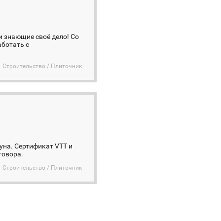
 знающие своё дело! Со
аботать с
.
Строительство / Плиточник
уна. Сертификат VTT и
говора.
Строительство / Плиточник