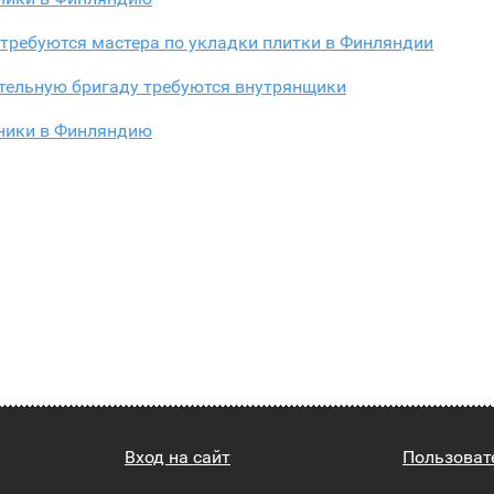
требуются мастера по укладки плитки в Финляндии
ительную бригаду требуются внутрянщики
ники в Финляндию
Вход на сайт
Пользоват