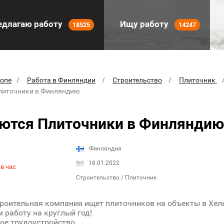
длагаю работу
Ищу работу
18525
14247
ропе
Работа в Финляндии
Строительство
Плиточник
литочники в Финляндию
ются Плиточники в Финляндию
Финляндия
18.01.2022
в час
Строительство / Плиточник
роительная компания ищет плиточников на объекты в Хель
 работу на круглый год!
е трудоустройство.