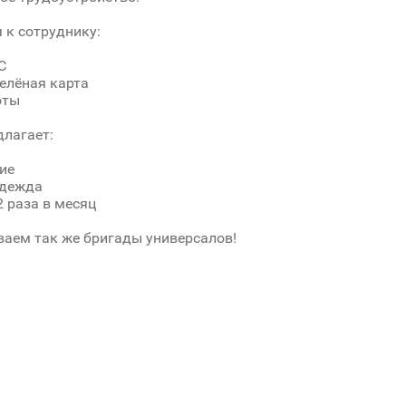
 к сотруднику:
С
зелёная карта
оты
лагает:
ие
одежда
2 раза в месяц
аем так же бригады универсалов!