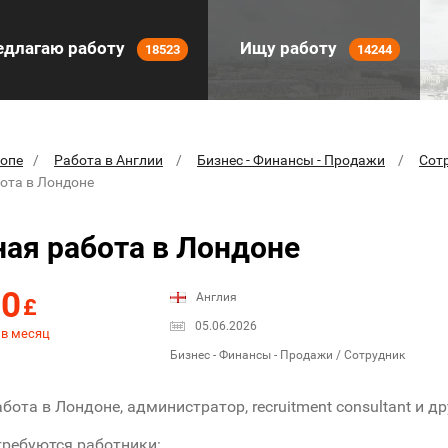
длагаю работу
Ищу работу
18523
14244
ропе
Работа в Англии
Бизнес - Финансы - Продажи
Сот
ота в Лондоне
ая работа в Лондоне
00
Англия
£
05.06.2026
 в месяц
Бизнес - Финансы - Продажи / Сотрудник
бота в Лондоне, администратор, recruitment consultant и д
ребуются работники: