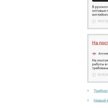
В русског
оптовые 
английско
18.07.2
На пос
Англи
На постоя
работы в
требовани
30.05.2
Требую
Новый 