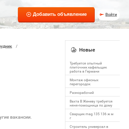
Войти
рудник
Новые
Требуется опытный
плиточник кафельщик
работa в Германи
Mонтаж офисных
перегородок
Разнорабочий
Вахта В Женеву требуется
няня-помощница по дому
Сварщик mag 135 136 ж м
ругие вакансии.
г
Строитель универсал в