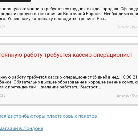
оворящую компанию требуется сотрудник в отдел продаж. Сфера д
продажи продуктов питания из Восточной Европы. Необходимо зна
го. Успешному кандидату проводится тренинг. Рез...
026
Бизнес - Фи
тоянную работу требуется кассир-операционист
я
нную работу требуется кассир-операционист (6 дней в нед. 10:00-21
 банке. Обязательно высшее образование и хорошее знание компь
я к претендентам – желание работать, быстрот...
026
Бизнес - Фи
тся дистрибьюторы пластиковых пакетов
магазин в Лондоне