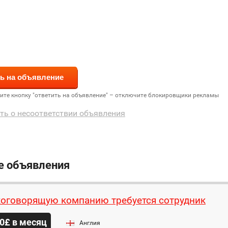
дите кнопку "ответить на объявление" – отключите блокировщики рекламы
ть о несоответствии объявления
е объявления
коговорящую компанию требуется сотрудник
0£ в месяц
Англия