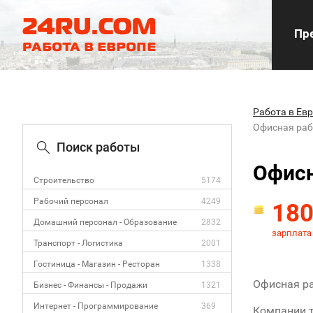
Пре
Работа в Ев
Офисная раб
Поиск работы
Офисн
Строительство
5174
Рабочий персонал
4249
18
Домашний персонал - Образование
2832
зарплата
Транспорт - Логистика
2001
Гостиница - Магазин - Ресторан
1338
Офисная ра
Бизнес - Финансы - Продажи
1321
Интернет - Программирование
369
Компании т