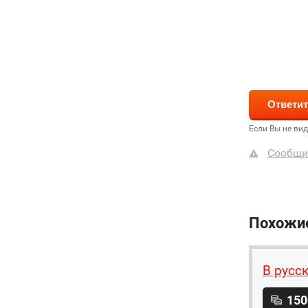
Если Вы не ви
Сообщи
Похожи
В русс
150