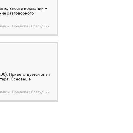
еятельности компании –
ние разговорного
нансы - Продажи / Сотрудник
:00). Приветствуется опыт
ютера. Основные
нансы - Продажи / Сотрудник