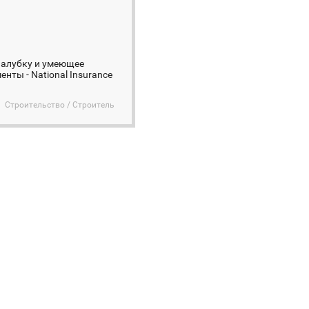
опалубку и умеющее
нты - National Insurance
Строительство / Строитель