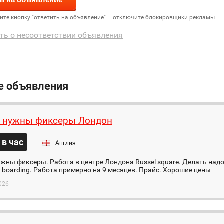
дите кнопку "ответить на объявление" – отключите блокировщики рекламы
ть о несоответствии объявления
е объявления
 нужны фиксеры Лондон
 в час
Англия
жны фиксеры. Работа в центре Лондона Russel square. Делать надо 
, boarding. Работа примерно на 9 месяцев. Прайс. Хорошие цены
026