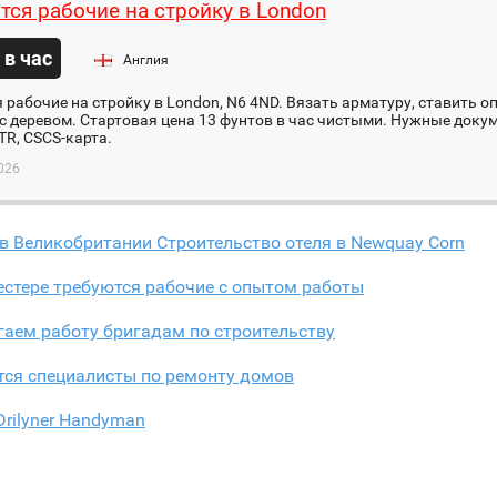
тся рабочие на стройку в London
 в час
Англия
 рабочие на стройку в London, N6 4ND. Вязать арматуру, ставить 
с деревом. Стартовая цена 13 фунтов в час чистыми. Нужные докуме
TR, CSCS-карта.
026
в Великобритании Строительство отеля в Newquay Corn
стере требуются рабочие с опытом работы
аем работу бригадам по строительству
тся специалисты по ремонту домов
 Drilyner Handyman