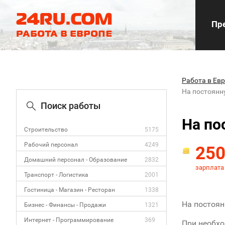
Пре
Работа в Ев
На постоянн
Поиск работы
На по
Строительство
5175
Рабочий персонал
4249
25
Домашний персонал - Образование
2832
зарплата
Транспорт - Логистика
2001
Гостиница - Магазин - Ресторан
1338
На постоян
Бизнес - Финансы - Продажи
1321
Интернет - Программирование
369
При необхо