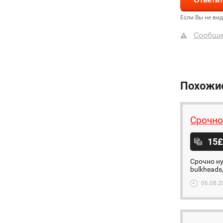
Если Вы не ви
Сообщи
Похожи
Срочно
15£
Срочно ну
bulkheads
06.08.2