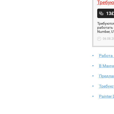
Требую
13£
Требуются
работать 
Number, U
06.08.2
Работа 
В Манче
Предлаг
Требую
Painter