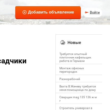
Войти
Новые
Требуется опытный
плиточник кафельщик
садчики
работa в Германи
Mонтаж офисных
перегородок
Разнорабочий
Вахта В Женеву требуется
няня-помощница по дому
Сварщик mag 135 136 ж м
г
Строитель универсал в