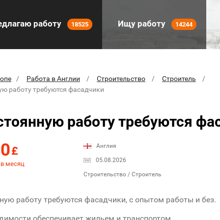
длагаю работу
Ищу работу
18525
14244
ропе
Работа в Англии
Строительство
Строитель
ую работу требуются фасадчики
стоянную работу требуются фа
00
Англия
£
05.08.2026
 в месяц
Строительство / Строитель
ную работу требуются фасадчики, с опытом работы и без.
димости обеспечивает жильем и транспортом.