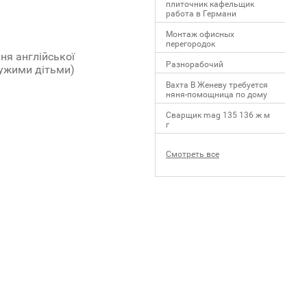
плиточник кафельщик
работa в Германи
Mонтаж офисных
перегородок
ня англійської
Разнорабочий
чужими дітьми)
Вахта В Женеву требуется
няня-помощница по дому
Сварщик mag 135 136 ж м
г
Смотреть все