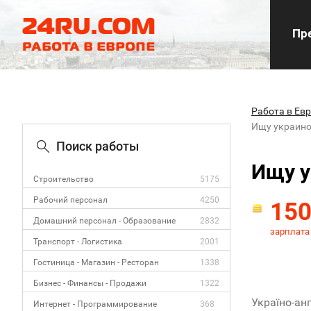
Пре
Работа в Ев
Ищу украин
Поиск работы
Ищу 
Строительство
5175
Рабочий персонал
4250
15
Домашний персонал - Образование
2832
зарплата
Транспорт - Логистика
2001
Гостиница - Магазин - Ресторан
1338
Бизнес - Финансы - Продажи
1322
Україно-анг
Интернет - Программирование
368