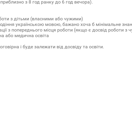
 приблизно з 8 год ранку до 6 год вечора).
оботи з дітьми (власними або чужими)
лодіння українською мовою, бажано хоча б мінімальне знан
ації з попереднього місця роботи (якщо є досвід роботи з 
чна або медична освіта
говірна і буде залежати від досвіду та освіти.