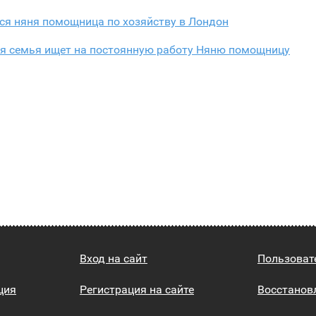
ся няня помощница по хозяйству в Лондон
я семья ищет на постоянную работу Няню помощницу
Вход на сайт
Пользоват
ция
Регистрация на сайте
Восстанов