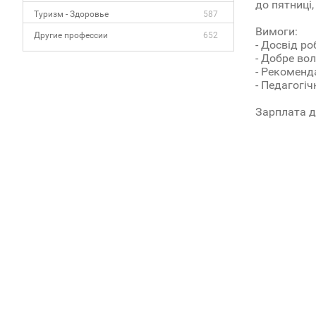
до пятниці,
Туризм - Здоровье
587
Вимоги:
Другие профессии
652
- Досвід р
- Добре во
- Рекоменд
- Педагогі
Зарплата до