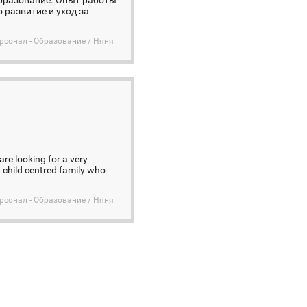
 образование. Опыт работы
 развитие и уход за
сонал - Образование / Няня
are looking for a very
a child centred family who
сонал - Образование / Няня