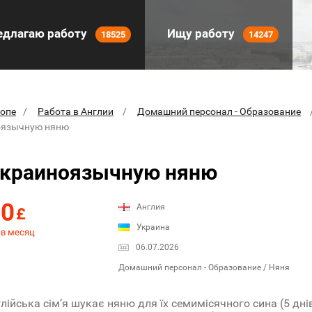
длагаю работу
Ищу работу
18525
14247
ропе
Работа в Англии
Домашний персонал - Образование
оязычную няню
украиноязычную няню
00
Англия
£
Украина
 в месяц
06.07.2026
Домашний персонал - Образование / Няня
лійська сім’я шукає няню для їх семимісячного сина (5 дні