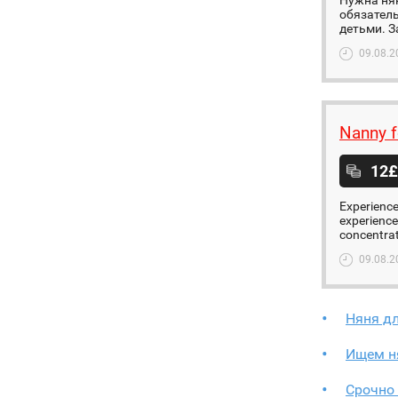
Нужна нян
обязатель
детьми. З
09.08.2
Nanny f
12£
Experience
experience
concentrate
09.08.2
Няня дл
Ищем н
Срочно