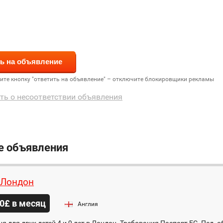
дите кнопку "ответить на объявление" – отключите блокировщики рекламы
ть о несоответствии объявления
е объявления
 Лондон
0£ в месяц
Англия