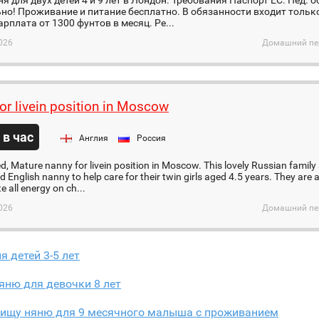
я для двух детей 4 и 9 лет в Лондон. Требования Паспорт ЕС. Пед.
но! Проживание и питание бесплатно. В обязанности входит только
арплата от 1300 фунтов в месяц. Ре...
026
Домашний пер
or livein position in Moscow
 в час
Англия
Россия
d, Mature nanny for livein position in Moscow. This lovely Russian family 
d English nanny to help care for their twin girls aged 4.5 years. They are 
 all energy on ch...
026
Домашний пер
я детей 3-5 лет
яню для девочки 8 лет
 ищу няню для 9 месячного малыша с проживанием