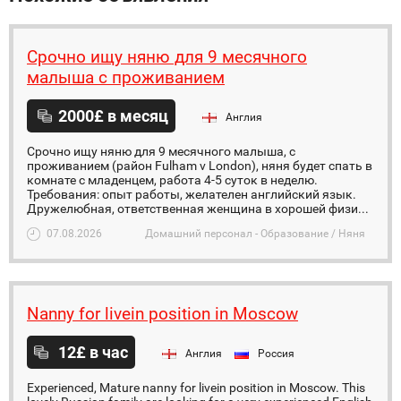
Срочно ищу няню для 9 месячного
малыша с проживанием
2000£ в месяц
Англия
Срочно ищу няню для 9 месячного малыша, с
проживанием (район Fulham v London), няня будет спать в
комнате с младенцем, работа 4-5 суток в неделю.
Требования: опыт работы, желателен английский язык.
Дружелюбная, ответственная женщина в хорошей физи...
07.08.2026
Домашний персонал - Образование / Няня
Nanny for livein position in Moscow
12£ в час
Англия
Россия
Experienced, Mature nanny for livein position in Moscow. This