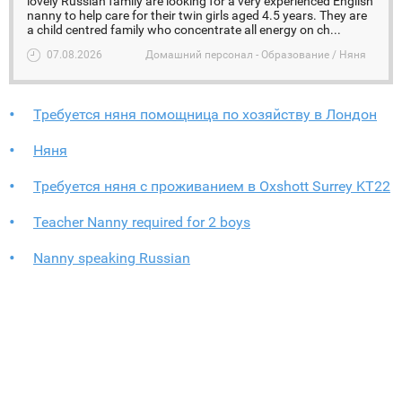
lovely Russian family are looking for a very experienced English
nanny to help care for their twin girls aged 4.5 years. They are
a child centred family who concentrate all energy on ch...
07.08.2026
Домашний персонал - Образование / Няня
Требуется няня помощница по хозяйству в Лондон
Няня
Требуется няня с проживанием в Oxshott Surrey KT22
Teacher Nanny required for 2 boys
Nanny speaking Russian