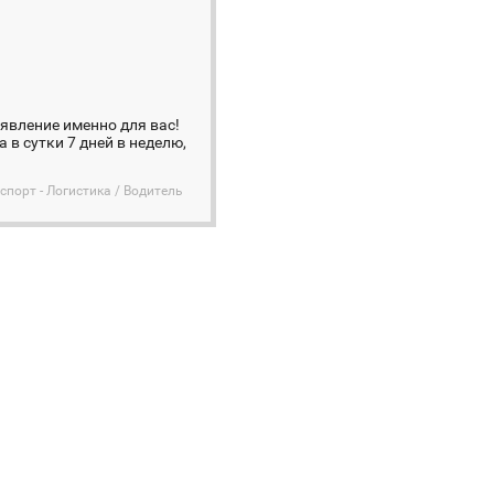
ъявление именно для вас!
а в сутки 7 дней в неделю,
спорт - Логистика / Водитель