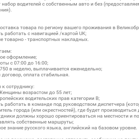
 набор водителей с собственным авто и без (предоставляе
ния).
оставка товара по региону вашего проживания в Великобр
ь работать с навигацией /картой UK;
 товарно - транспортных накладных.
гаем:
ое оформление;
ты с 07:00 до 16:00;
750 в неделю, выплачивается еженедельно;
договор, оплата стабильная.
 к сотруднику:
енщины возрастом до 55 лет;
ропейских водительских прав категории В;
ь работать в команде под руководством диспетчера (которы
тель города (или окрестностей), где будет производиться 
дники должны хорошо ориентироваться на местности и п
авлять собственные маршруты;
ое знание русского языка, английский на базовом уровне.