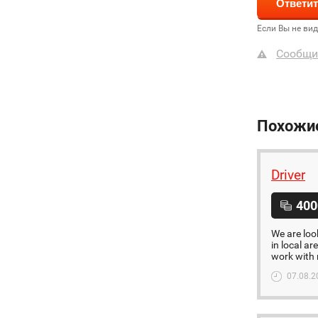
Если Вы не ви
Сообщи
Похожи
Driver
400
We are loo
in local a
work with 
07.08.2