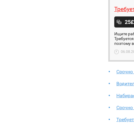
Требует
25£
Ищите раб
Требуется 
поэтому в
06.08.2
Срочно
Водител
Набира
Срочно
Требует