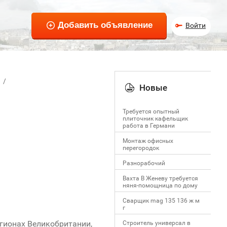
Войти
Новые
Требуется опытный
плиточник кафельщик
работa в Германи
Mонтаж офисных
перегородок
Разнорабочий
Вахта В Женеву требуется
няня-помощница по дому
Сварщик mag 135 136 ж м
г
гионах Великобритании,
Строитель универсал в