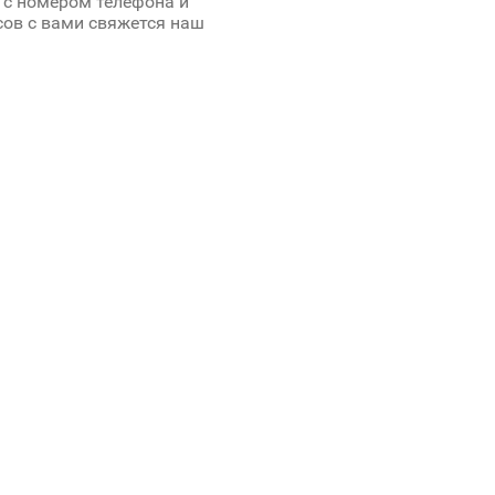
 c номером телефона и
сов с вами свяжется наш