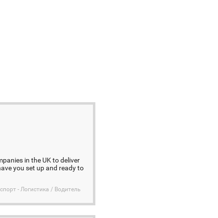
panies in the UK to deliver
have you set up and ready to
спорт - Логистика / Водитель