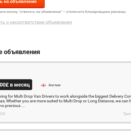
дите кнопку "ответить на объявление" – отключите блокировщики рекламы
ть о несоответствии объявления
е объявления
00£ в месяц
Англия
king for Multi Drop Van Drivers to work alongside the biggest Delivery Com
reas; Whether you are more suited to Multi Drop or Long Distance, we can 
no previous ...
026
Тран