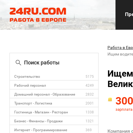
Пре
Работа в Ев
Ищем водите
Поиск работы
Ищем 
Строительство
5175
Велик
Рабочий персонал
4249
Домашний персонал - Образование
2832
30
Транспорт - Логистика
2001
зарплата
Гостиница - Магазин - Ресторан
1338
Бизнес - Финансы - Продажи
1321
Интернет - Программирование
369
Компания с