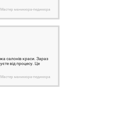
/ Мастер маникюра-педикюра
ежа салонів краси. Зараз
уєте від процесу. Це
/ Мастер маникюра-педикюра