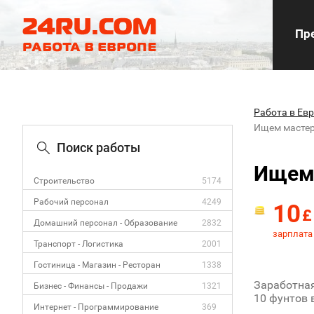
Пре
Работа в Ев
Ищем мастер
Поиск работы
Ищем 
Строительство
5174
Рабочий персонал
4249
10
£
Домашний персонал - Образование
2832
зарплата 
Транспорт - Логистика
2001
Гостиница - Магазин - Ресторан
1338
Заработная
Бизнес - Финансы - Продажи
1321
10 фунтов 
Интернет - Программирование
369