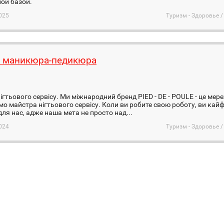
ой базой.
025
Туризм - Здоровье 
 маникюра-педикюра
я
ігтьового сервісу. Ми міжнародний бренд PIED - DE - POULE - це мер
о майстра нігтьового сервісу. Коли ви робите свою роботу, ви кайф
ля нас, адже наша мета не просто над...
024
Туризм - Здоровье 