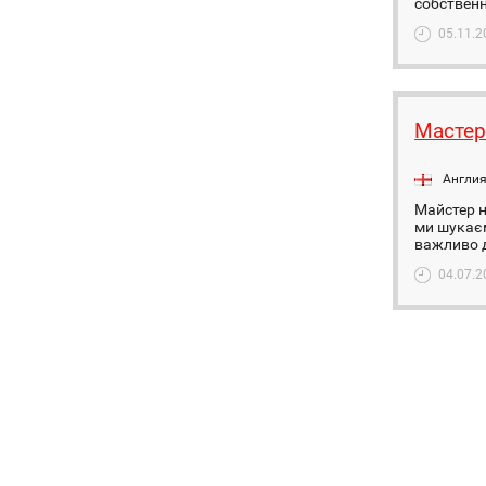
собственн
05.11.2
Мастер
Англи
Майстер н
ми шукаєм
важливо д
04.07.2