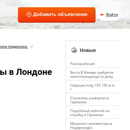
Войти
кюра-педикюра
Новые
Разнорабочий
ы в Лондоне
Вахта В Женеву требуется
няня-помощница по дому
Сварщик mag 135 136 ж м
г
Строитель универсал в
Германии
Подсобный рабочий на
стройку в Германии
Машинист экскаватора в
Нидерландах