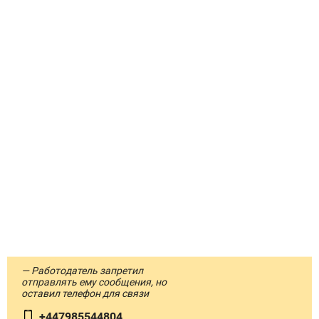
— Работодатель запретил
отправлять ему сообщения, но
оставил телефон для связи
+447985544804