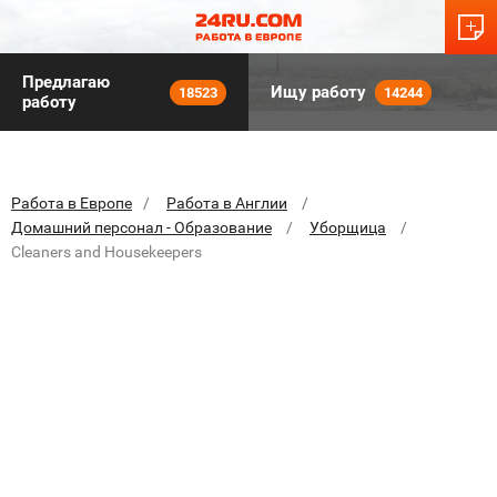
Предлагаю
Ищу работу
18523
14244
работу
Работа в Европе
Работа в Англии
Домашний персонал - Образование
Уборщица
Cleaners and Housekeepers