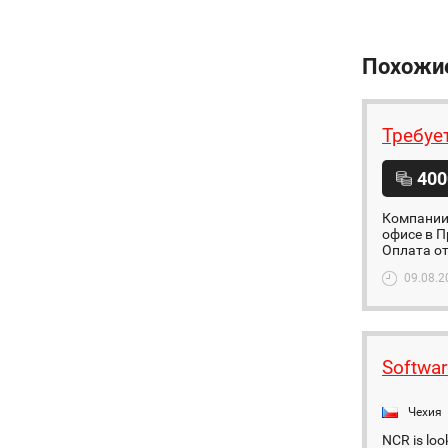
Похожи
Требуе
400
Компании 
офисе в П
Оплата от
09.08.2
Softwar
Чехия
NCR is loo