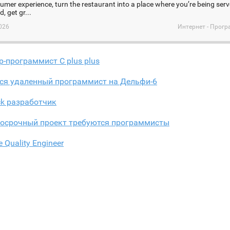
umer experience, turn the restaurant into a place where you’re being serv
, get gr...
026
Интернет - Прог
-программист C plus plus
тся удаленный программист на Дельфи-6
ack разработчик
госрочный проект требуются программисты
 Quality Engineer