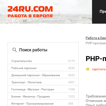
Пре
Работа в Ев
PHP-програм
Поиск работы
PHP-п
Строительство
5175
Рабочий персонал
4250
зарплата
Домашний персонал - Образование
2832
Транспорт - Логистика
2001
Гостиница - Магазин - Ресторан
1338
Требования
Бизнес - Финансы - Продажи
1322
Отличное зн
Интернет - Программирование
368
Опыт работ