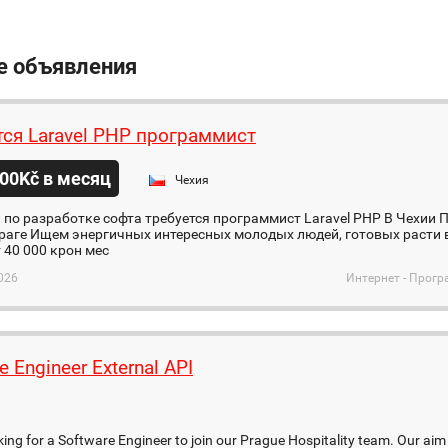
е объявления
тся Laravel PHP программист
00Kč в месяц
Чехия
по разработке софта требуется программист Laravel PHP В Чехии 
раге Ищем энергичных интересных молодых людей, готовых расти 
 40 000 крон мес
026
Интернет - Прог
e Engineer External API
king for a Software Engineer to join our Prague Hospitality team. Our aim 