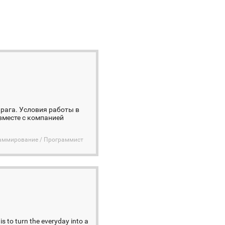
Прага. Условия работы в
вместе с компанией
раммирование / Программист
is to turn the everyday into a