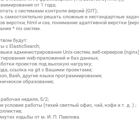
аммирования от 1 года;
отать с системами контроля версий (GIT);
ь самостоятельно решать сложные и нестандартные задач
ов верстки, html и css, понимание адаптивной верстки (верс
ния * nix систем.
твом будут:
 с ElasticSearch;
выки администрирования Unix-систем, веб-серверов (nginx)
тирования web-приложений и баз данных;
ботки проектов под высокую нагрузку;
да, ссылка на git с Вашими проектами;
hon, Bash, другие языки программирования;
ническое образование;
 рабочая неделя, 5/2;
условия работы (тихий светлый офис, чай, кофе и т. д. ) ;
оллектив;
инутах ходьбы от м. И. П. Павлова.