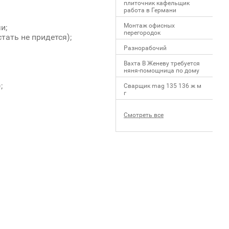
плиточник кафельщик
работa в Германи
Mонтаж офисных
и;
перегородок
тать не придется);
Разнорабочий
Вахта В Женеву требуется
няня-помощница по дому
;
Сварщик mag 135 136 ж м
г
Смотреть все