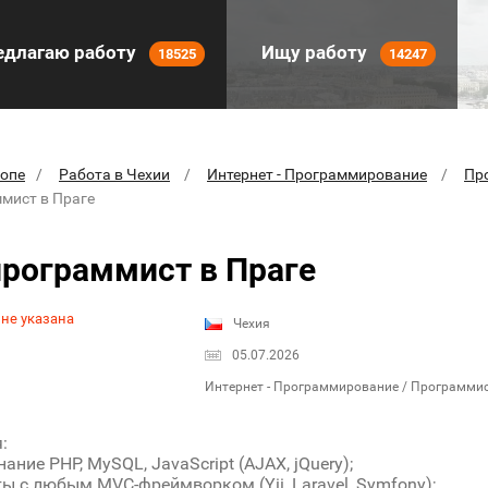
длагаю работу
Ищу работу
18525
14247
ропе
Работа в Чехии
Интернет - Программирование
Пр
мист в Праге
рограммист в Праге
 не указана
Чехия
05.07.2026
Интернет - Программирование / Программи
:
ание PHP, MySQL, JavaScript (AJAX, jQuery);
ы с любым MVC-фреймворком (Yii, Laravel, Symfony);