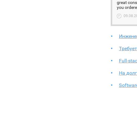
great cons
you ordered
09.08.2
Инженер
Требуе
Full-st
На дол
Software