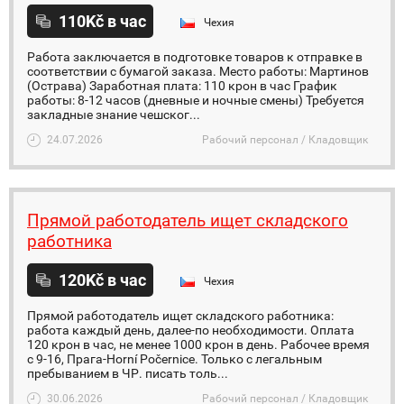
110Kč в час
Чехия
Работа заключается в подготовке товаров к отправке в
соответствии с бумагой заказа. Место работы: Мартинов
(Острава) Заработная плата: 110 крон в час График
работы: 8-12 часов (дневные и ночные смены) Требуется
закладные знание чешског...
24.07.2026
Рабочий персонал / Кладовщик
Прямой работодатель ищет складского
работника
120Kč в час
Чехия
Прямой работодатель ищет складского работника:
работа каждый день, далее-по необходимости. Оплата
120 крон в час, не менее 1000 крон в день. Рабочее время
с 9-16, Прага-Horní Počernice. Только с легальным
пребыванием в ЧР. писать толь...
30.06.2026
Рабочий персонал / Кладовщик