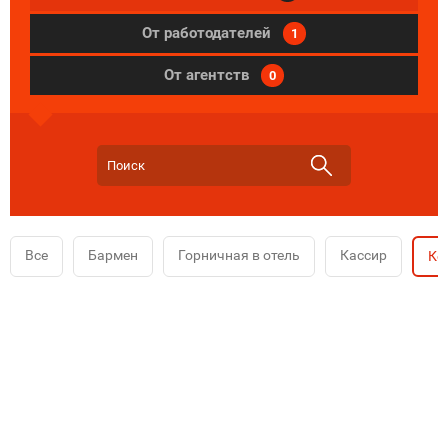
От работодателей
1
От агентств
0
Все
Бармен
Горничная в отель
Кассир
Ко