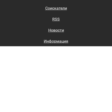
Соискатели
RSS
Новости
Информация
Биржи труда
Вход на сайт
Регистрация на сайте
Каталог
Пользовательское соглашение
Восстановление пароля