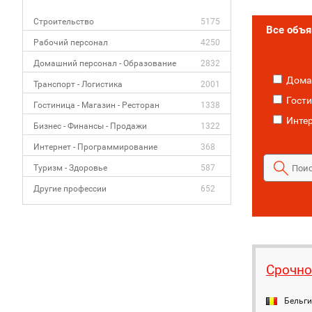
Строительство
5175
Все объ
Рабочий персонал
4250
Домашний персонал - Образование
2832
Домаш
Транспорт - Логистика
2001
Гости
Гостиница - Магазин - Ресторан
1338
Интер
Бизнес - Финансы - Продажи
1322
Интернет - Программирование
368
Туризм - Здоровье
587
Другие профессии
652
Срочно
Бельг