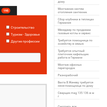
дому
Монтажник систем
195
отопления сантехник
Сбор клубники в теплицах
Германия
Строительство
Менеджер по продажам
газовые котлы и сервис
Туризм - Здоровье
Требуется помощница по
Другие профессии
хозяйству в семью
Требуется опытный
плиточник кафельщик
работa в Германи
Mонтаж офисных
перегородок
Разнорабочий
Вахта В Женеву требуется
няня-помощница по дому
Сварщик mag 135 136 ж м
г
Смотреть все