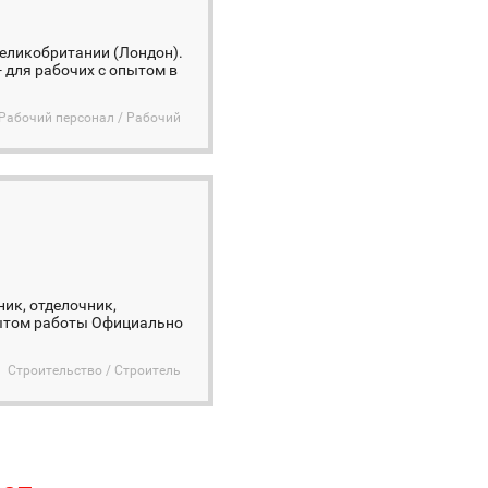
Великобритании (Лондон).
- для рабочих с опытом в
Рабочий персонал / Рабочий
ник, отделочник,
опытом работы Официально
Строительство / Строитель