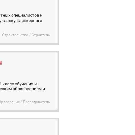
ытных специалистов и
⁃ укладку клинкерного
Строительство / Строитель
а
й класс обучения и
ческим образованием и
бразование / Преподаватель