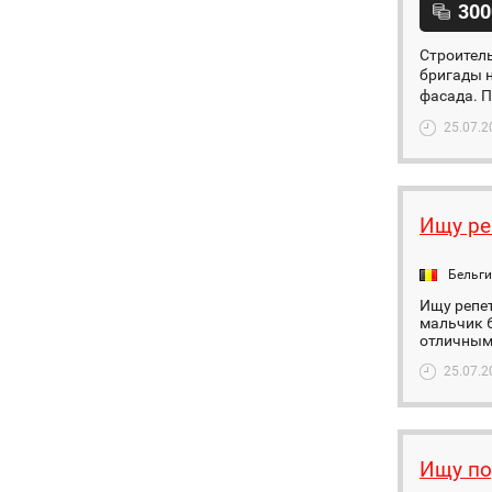
300
Строитель
бригады н
фасада. П
25.07.2
Ищу ре
Бельг
Ищу репет
мальчик 6
отличным 
25.07.2
Ищу по