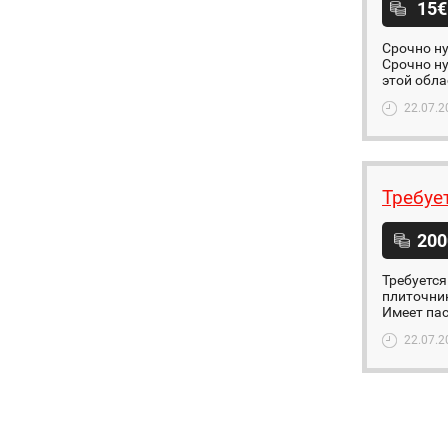
15€
Срочно ну
Срочно ну
этой облас
22.07.2
Требуе
200
Требуется
плиточник
Имеет пас
22.07.2