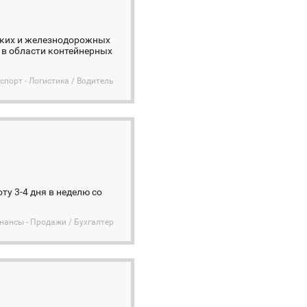
рских и железнодорожных
 в области контейнерных
спорт - Логистика / Водитель
ту 3-4 дня в неделю со
инансы - Продажи / Бухгалтер