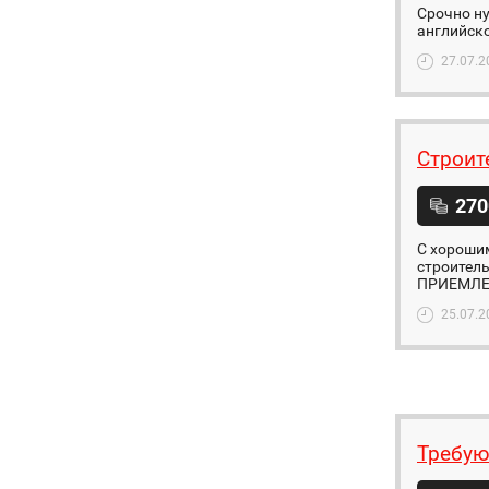
Срочно ну
английско
27.07.2
Строит
270
С хорошим
строител
ПРИЕМЛЕМ
25.07.2
Требую