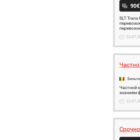
90€
SLT Trans
перевозок
перевозок
23.07.2
Частно
Бельг
Частной к
знанием ф
23.07.2
Срочно