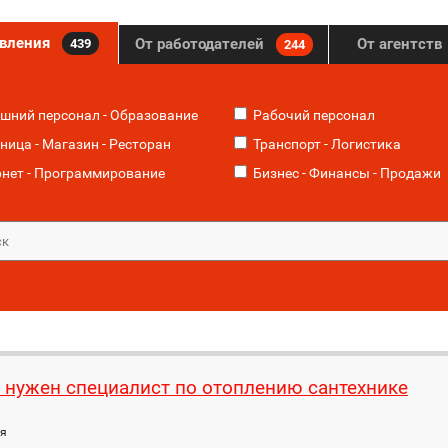
явления
От работодателей
От агентств
439
244
ний персонал - Образование
Рабочий персонал
ница - Магазин - Ресторан
Транспорт - Логистика
нет - Программирование
Бизнес - Финансы - Продажи
 нужен специалист по отоплению сантехнике
ия