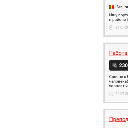
Бельг
Ищу портн
в районе S
24.07.2
Работа
230
Срочно с
человека)
зарплаты.
24.07.2
Препод