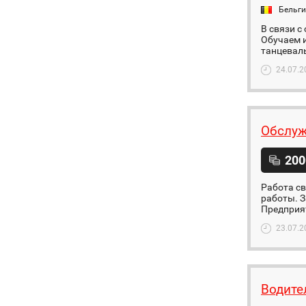
Бельг
В связи с
Обучаем и
танцеваль
24.07.2
Обслуж
200
Работа св
работы. З
Предприяти
23.07.2
Водите