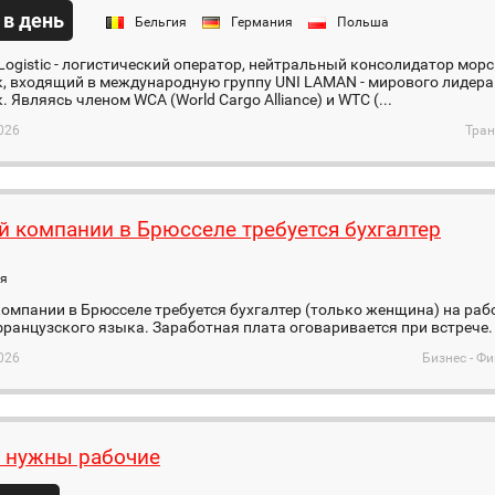
 в день
Бельгия
Германия
Польша
 Logistic - логистический оператор, нейтральный консолидатор мо
, входящий в международную группу UNI LAMAN - мирового лидера
. Являясь членом WCA (World Cargo Alliance) и WTC (...
026
Тран
й компании в Брюсселе требуется бухгалтер
ия
омпании в Брюсселе требуется бухгалтер (только женщина) на рабо
ранцузского языка. Заработная плата оговаривается при встрече.
026
Бизнес - Ф
 нужны рабочие