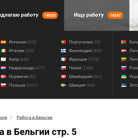
длагаю работу
Ищу работу
18525
14247
Испания
Португалия
Бел
(552)
(53)
Италия
Финляндия
Лат
(333)
(490)
Кипр
Франция
Лит
(348)
(1079)
Нидерланды
Чехия
Рос
(477)
(1268)
Норвегия
Швейцария
Укр
(86)
(441)
Польша
Швеция
Эст
(2531)
(446)
ропе
Работа в Бельгии
а в Бельгии стр. 5