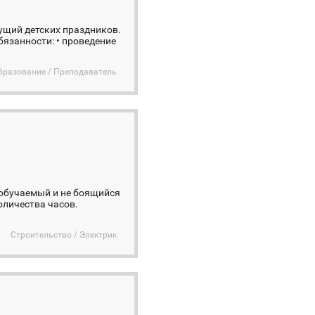
дущий детских праздников.
язанности: • проведение
бразование / Преподаватель
ообучаемый и не боящийся
оличества часов.
Строительство / Электрик