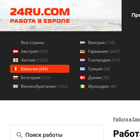
Пре
Все страны
Венгрия
(129)
Австрия
Германия
(332)
(3697)
Англия
Голландия
(1202)
(477)
Бельгия
Греция
(439)
(98)
Болгария
Дания
(121)
(52)
Великобритания
Ирландия
(1202)
(48)
Работа в Ев
Работ
Поиск работы