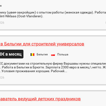
ия
иху (швея-закройщик) с опытом работы (женская одежда). Работа 
int-Niklaas (Oost-Vlanderen).
026
 в Бельгии для строителей универсалов
0€ в месяц
Бельгия
Польша
 ЕС документами на строительную фирму Варшавы нужны специали
. Работа в Бельгии в Брюгге. Зарплата 2300 евро в месяц \ нетто. Ж
 Условия проживания хорошие. Рабочий...
026
аватель ведущий детских праздников