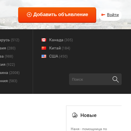
Войти
арусь
Канада
(512)
(305)
вия
Китай
(280)
(184)
ва
США
(988)
(450)
сия
(922)
аина
(2008)
ония
(583)
Новые
Наня - помощница по