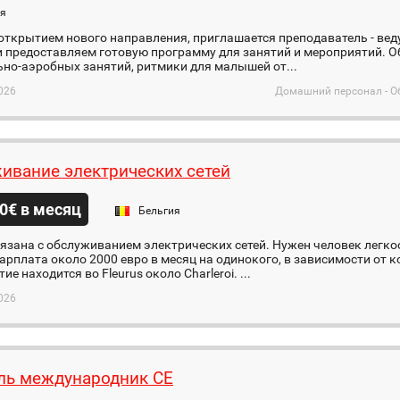
ия
 открытием нового направления, приглашается преподаватель - ве
 предоставляем готовую программу для занятий и мероприятий. Об
но-аэробных занятий, ритмики для малышей от...
026
Домашний персонал - О
ивание электрических сетей
0€ в месяц
Бельгия
язана с обслуживанием электрических сетей. Нужен человек легк
арплата около 2000 евро в месяц на одинокого, в зависимости от к
е находится во Fleurus около Charleroi. ...
026
ль международник СЕ