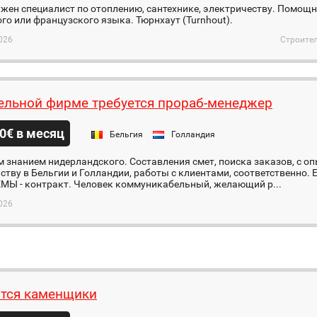
жен специалист по отоплению, сантехнике, электричеству. Помощн
го или французского языка. Тюрнхаут (Turnhout).
026
Строител
ельной фирме требуется прораб-менеджер
0€ в месяц
Бельгия
Голландия
 знанием нидерландского. Составления смет, поиска заказов, с о
ьству в Бельгии и Голландии, работы с клиентами, соответствен
Ы - контракт. Человек коммуникабельный, желающий р...
026
тся каменщики