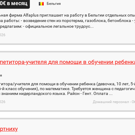
0€ в месяц
Бельгия
ная фирма Alfaplus приглашает на работу в Бельгии отдельных оп
а работы: ⁃ возведение стен из поротерма, газоблока, бетонблока 
редлагаем: ⁃ официальное легальное трудоус...
026
петитора-учителя для помощи в обучении ребенк
ия
итора/учителя для помощи в обучении ребенка (девочка, 10 лет, 5-
-й класс обучения), по математике. Требуется женщина с педагоги
знанием нидерландского языка. Район - Гент. Оплата ...
026
Домашний персонал - О
ртниху