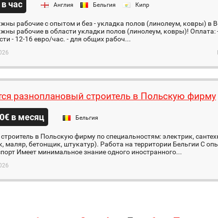
 в час
Англия
Бельгия
Кипр
жны рабочие с опытом и без - укладка полов (линолеум, ковры) в 
жны рабочие в области укладки полов (линолеум, ковры)! Оплата: 
ти - 12-16 евро/час. - для общих рабоч...
026
тся разноплановый строитель в Польскую фирму
0€ в месяц
Бельгия
 строитель в Польскую фирму по специальностям: электрик, сантех
, маляр, бетонщик, штукатур). Работа на территории Бельгии С 
порт Имеет минимальное знание одного иностранного...
026