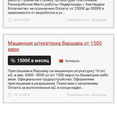
работу! Нужны на стройку: Штукатуры Плиточники
Разнорабочие Место работы: Нидерланды, г Амстердам
Количество: не ограничено Оплата: от 2500€ до 5000€ в
зависимости от выработки и ус...
08.04.2020
Строительство / Штукатур
Mашиннaя штукатуркa Варшавa от 1500
евро
1500€ в месяц
Беларусь
Приглашаем в Варшаву на машинную штукатурку 16 зл/
м2, в мес. 6000 - 9000 зл (от 1500 евро) по биометрии либо
визе. Официальное трудоустройство. Оформляем
приглашение и разрешение. Помогаем с заселением.
Оплата за выполненные м2, в конце недел...
18.10.2019
Строительство / Штукатур