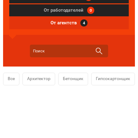
От работодателей
0
От агентств
4
Все
Архитектор
Бетонщик
Гипсокартонщик