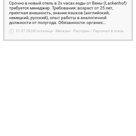
Срочно в новый отель в 2х часах езды от Вены (Lackenhof)
требуется менеджер. Требования: возраст от 25 лет,
приятная внешность, знание языков (английский,
немецкий, русский), опыт работы в аналогичной
должности от полугода. Обязанности: организ...
21.07.2026
Гостиница - Магазин - Ресторан / Персонал в отель