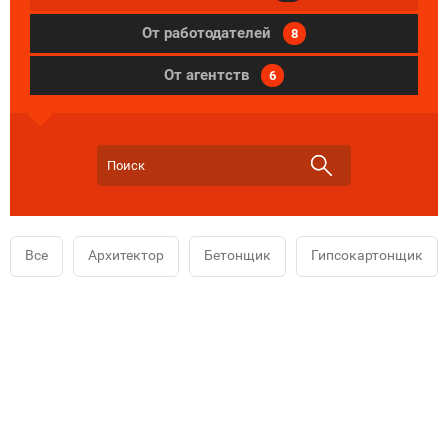
От работодателей
8
От агентств
6
Все
Архитектор
Бетонщик
Гипсокартонщик