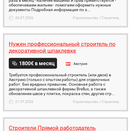
раза в месяц - наличие машины и прав приветствуется -
обеспечиваем жильем - помогаем оформить нужные
документы Подробная информация по э...
26.07.2026
Строительство / Строитель
Нужен профессиональный строитель по
декоративной шпаклевке
1800€ в месяц
Австрия
Требуется профессиональный строитель (или двое) в
Австрию (только с опытом работы) для отделочных
работ. Без вредных привычек. Основная работа с
декоративной шпаклевкой фирмы Brellux, а также
обновление швов у плитки, покраска стен, другие стр...
21.07.2026
Строительство / Строитель
Строители Прямой работодатель