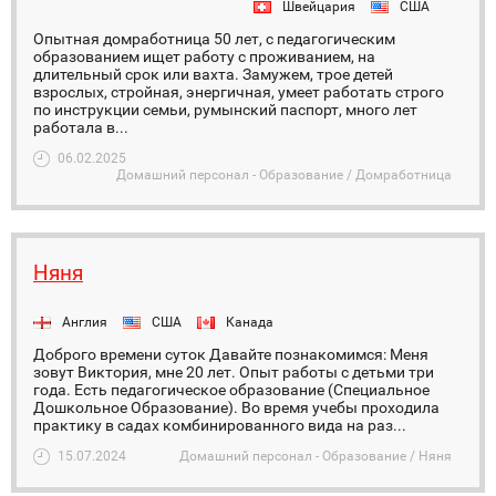
Швейцария
США
Опытная домработница 50 лет, с педагогическим
образованием ищет работу с проживанием, на
длительный срок или вахта. Замужем, трое детей
взрослых, стройная, энергичная, умеет работать строго
по инструкции семьи, румынский паспорт, много лет
работала в...
06.02.2025
Домашний персонал - Образование / Домработница
Няня
Англия
США
Канада
Доброго времени суток Давайте познакомимся: Меня
зовут Виктория, мне 20 лет. Опыт работы с детьми три
года. Есть педагогическое образование (Специальное
Дошкольное Образование). Во время учебы проходила
практику в садах комбинированного вида на раз...
15.07.2024
Домашний персонал - Образование / Няня