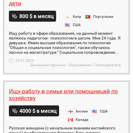
дети
800 $ в месяц
Кипр
Португалия
США
Ищу работу в сфере образования, на данный момент
являюсь педагогом - психологом в школе. Мне 24 года. Я
девушка. Имею высшее образование по психологии
"Общая и социальная психология", также обучаюсь
заочно на магистратуре " Социальное сопровождение...
24.01.2024
Домашний персонал - Образование / Преподаватель
Ищу работу в семье или помощницей по
хозяйству
4000 $ в месяц
Англия
США
Канада
Русская женщина (с начальным знанием английского
языка) по образованию филолог. Есть диплом