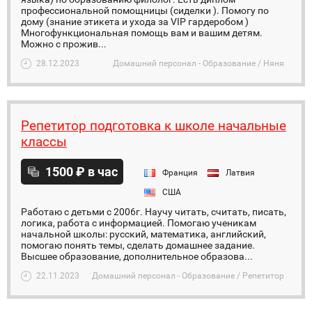
профессиональной помощницы (сиделки ). Помогу по
дому (знание этикета и ухода за VIP гардеробом )
Многофункциональная помощь вам и вашим детям.
Можно с прожив...
28.12.2023
Домашний персонал - Образование / Няня
Репетитор подготовка к школе начальные
классы
1500 ₽ в час
Франция
Латвия
США
Работаю с детьми с 2006г. Научу читать, считать, писать,
логика, работа с информацией. Помогаю ученикам
начальной школы: русский, математика, английский,
помогаю понять темы, сделать домашнее задание.
Высшее образование, дополнительное образова...
22.11.2023
Домашний персонал - Образование / Репетитор