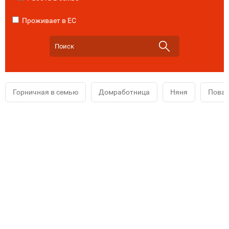
Проживает в ЕС
Горничная в семью
Домработница
Няня
Повар