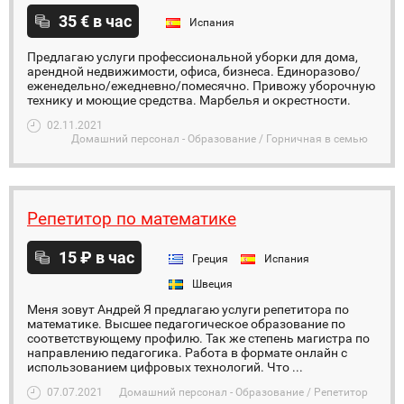
35 € в час
Испания
Предлагаю услуги профессиональной уборки для дома,
арендной недвижимости, офиса, бизнеса. Единоразово/
еженедельно/ежедневно/помесячно. Привожу уборочную
технику и моющие средства. Марбелья и окрестности.
02.11.2021
Домашний персонал - Образование / Горничная в семью
Репетитор по математике
15 ₽ в час
Греция
Испания
Швеция
Меня зовут Андрей Я предлагаю услуги репетитора по
математике. Высшее педагогическое образование по
соответствующему профилю. Так же степень магистра по
направлению педагогика. Работа в формате онлайн с
использованием цифровых технологий. Что ...
07.07.2021
Домашний персонал - Образование / Репетитор