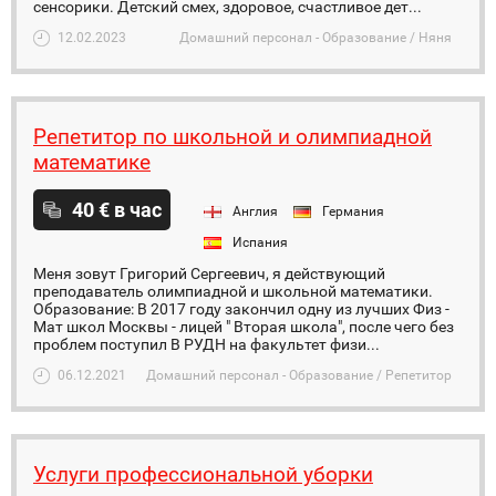
сенсорики. Детский смех, здоровое, счастливое дет...
12.02.2023
Домашний персонал - Образование / Няня
Репетитор по школьной и олимпиадной
математике
40 € в час
Англия
Германия
Испания
Меня зовут Григорий Сергеевич, я действующий
преподаватель олимпиадной и школьной математики.
Образование: В 2017 году закончил одну из лучших Физ -
Мат школ Москвы - лицей " Вторая школа", после чего без
проблем поступил В РУДН на факультет физи...
06.12.2021
Домашний персонал - Образование / Репетитор
Услуги профессиональной уборки