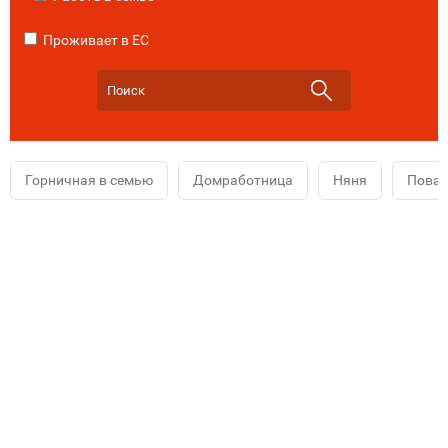
Проживает в ЕС
Горничная в семью
Домработница
Няня
Повар