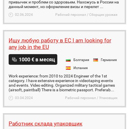
привычек и проблем со здоровьем. Нахожусь в России на
данный момент, но оформление визы и перелет ...
02.06.2024
Рабочий персонал / Сборщик урожая
Ищу любую работу в ЕС I am looking for
any job in the EU
1000 € в месяц
Болгария
Германия
Испания
Work experience: from 2010 to 2024 Engineer of the 1st
category. I have extensive experience in videotaping events
and events. Video editing. Organized military tactical games
(airsoft, paintball) There is a biometric passport. Preferab...
03.04.2024
Рабочий персонал / Упаковщик
Работник склада упаковщик