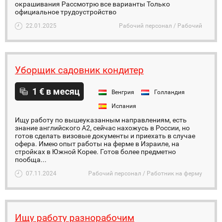
окрашивания Рассмотрю все варианты Только
официальное трудоустройство
22.01.2025
Рабочий персонал / Рабочий
Уборщик садовник кондитер
1 € в месяц
Венгрия
Голландия
Испания
Ищу работу по вышеуказанным направлениям, есть
знание английского А2, сейчас нахожусь в России, но
готов сделать визовые документы и приехать в случае
офера. Имею опыт работы на ферме в Израиле, на
стройках в Южной Корее. Готов более предметно
пообща...
07.11.2024
Рабочий персонал / Работник на ферму
Ищу работу разнорабочим