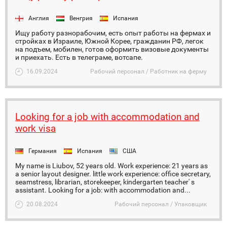
Англия
Венгрия
Испания
Ищу работу разнорабочим, есть опыт работы на фермах и
стройках в Израиле, Южной Корее, гражданин РФ, легок
на подъем, мобилен, готов оформить визовые документы
и приехать. Есть в телеграме, вотсапе.
16.09.2024
Рабочий персонал / Работник на ферму
Looking for a job with accommodation and
work visa
Германия
Испания
США
My name is Liubov, 52 years old. Work experience: 21 years as
a senior layout designer. little work experience: office secretary,
seamstress, librarian, storekeeper, kindergarten teacher' s
assistant. Looking for a job: with accommodation and...
20.08.2024
Рабочий персонал / Упаковщик