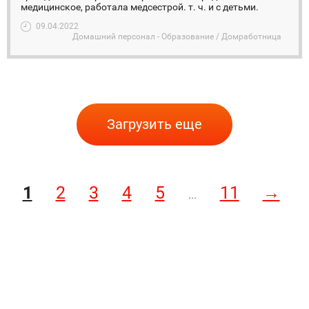
медицинское, работала медсестрой. т. ч. и с детьми.
09.04.2022
Домашний персонал - Образование / Домработница
Загрузить еще
1
2
3
4
5
11
→
...