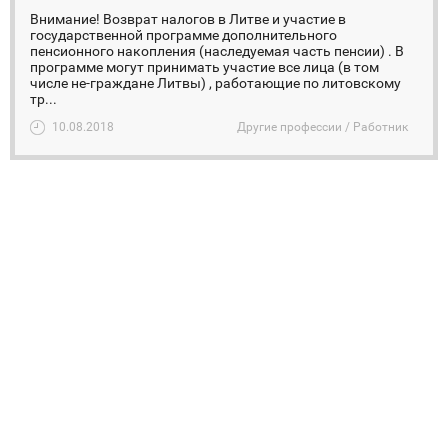
Внимание! Возврат налогов в Литве и участие в
государственной программе дополнительного
пенсионного накопления (наследуемая часть пенсии) . В
программе могут принимать участие все лица (в том
числе не-граждане Литвы) , работающие по литовскому
тр...
10.08.2018
Другие профессии / Работник