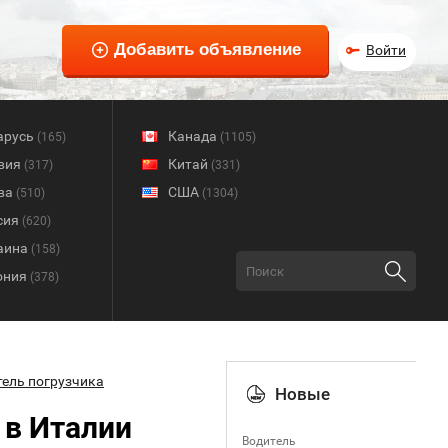
Войти
арусь
Канада
(165)
(1105)
вия
Китай
(317)
(331)
ва
США
(510)
(1304)
сия
(620)
аина
(158)
ония
(378)
тель погрузчика
Новые
 в Италии
Водитель