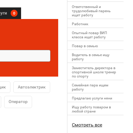
Ответственный и
трудолюбивый парень
луги
0
ищет работу
Работник
Опытный повар ВИП
класса ищет работу
Повар в семью
Водитель в семье ищу
работу
Заместитель директора в
спортивной школе тренер
по спорту
Семейная пара ищем
щик
Автоэлектрик
работу
Предлагаю услуги няни
Оператор
Ищу работу поваром в
любой стране
Смотреть все