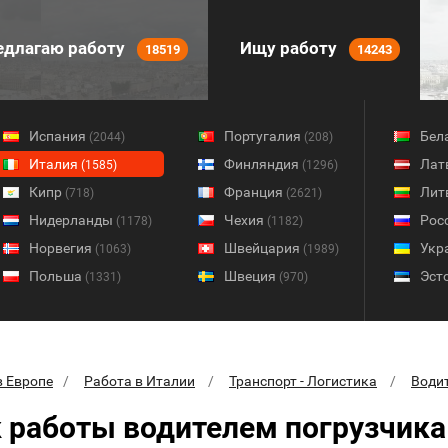
длагаю работу
Ищу работу
18519
14243
Испания
Португалия
Бел
(2044)
(208)
Италия
Финляндия
Лат
(1585)
(1296)
Кипр
Франция
Лит
(718)
(2621)
Нидерланды
Чехия
Рос
(1178)
(1182)
Норвегия
Швейцария
Укр
(1063)
(1989)
Польша
Швеция
Эст
(1331)
(970)
в Европе
Работа в Италии
Транспорт - Логистика
Води
 работы водителем погрузчика