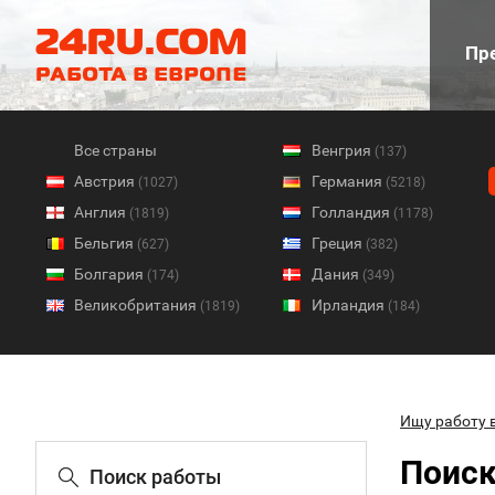
Пре
Все страны
Венгрия
(137)
Австрия
Германия
(1027)
(5218)
Англия
Голландия
(1819)
(1178)
Бельгия
Греция
(627)
(382)
Болгария
Дания
(174)
(349)
Великобритания
Ирландия
(1819)
(184)
Ищу работу 
Поиск
Поиск работы