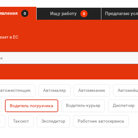
ъявления
Ищу работу
Предлагаю ус
0
0
ает в ЕС
Автожестянщик
Автомаляр
Автомеханик
Автомой
Водитель-курьер
Диспетчер
Водитель погрузчика
к
Таксист
Экспедитор
Работник автосервиса