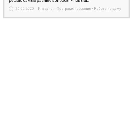
решаю самые разные вопросы: - повыш...
26.05.2020
Интернет - Программирование / Работа на дому