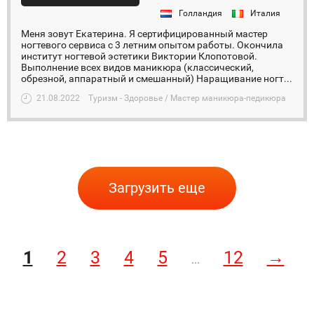
Голландия
Италия
Меня зовут Екатерина. Я сертифицированный мастер
ногтевого сервиса с 3 летним опытом работы. Окончила
институт ногтевой эстетики Виктории Клопотовой.
Выполнение всех видов маникюра (классический,
обрезной, аппаратный и смешанный) Наращивание ногт...
21.08.2022
Туризм - Здоровье / Мастер маникюра-педикюра
Загрузить еще
1
2
3
4
5
12
→
...