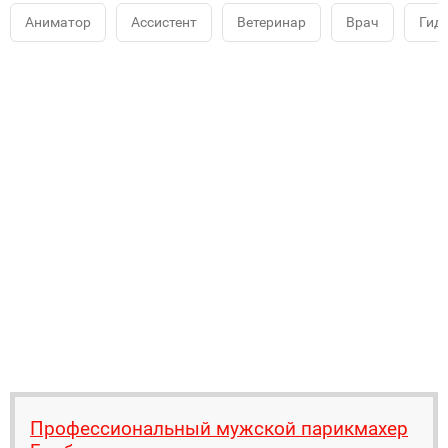
Аниматор
Ассистент
Ветеринар
Врач
Гид
Профессиональный мужской парикмахер