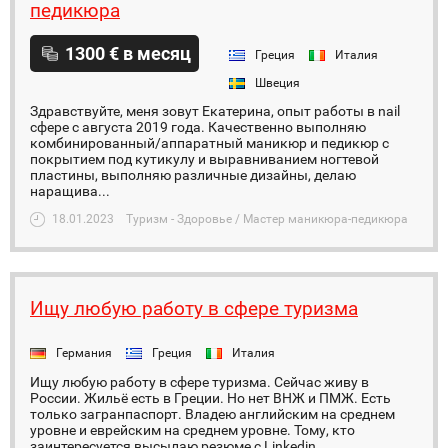
педикюра
1300 € в месяц
Греция
Италия
Швеция
Здравствуйте, меня зовут Екатерина, опыт работы в nail
сфере с августа 2019 года. Качественно выполняю
комбинированный/аппаратный маникюр и педикюр с
покрытием под кутикулу и выравниванием ногтевой
пластины, выполняю различные дизайны, делаю
наращива...
18.01.2023
Туризм - Здоровье / Мастер маникюра-педикюра
Ищу любую работу в сфере туризма
Германия
Греция
Италия
Ищу любую работу в сфере туризма. Сейчас живу в
России. Жильё есть в Греции. Но нет ВНЖ и ПМЖ. Есть
только загранпаспорт. Владею английским на среднем
уровне и еврейским на среднем уровне. Тому, кто
заинтересуется высылаю резюме с Linkedin.