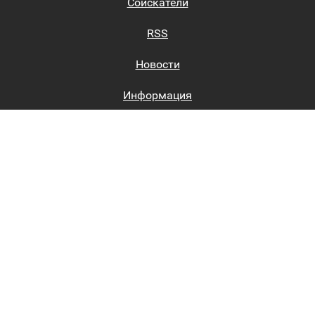
Соискатели
RSS
Новости
Информация
Биржи труда
Вход на сайт
Регистрация на сайте
Каталог
Пользовательское соглашение
Восстановление пароля
Реклама на сайте