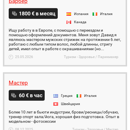
Барбер
1800 € в месяц
Испания
Италия
Канада
Ищу работу в в Европе, с помощью с переездом и
помощью оформлений документов. Меня зовут Давид я
являюсь мастером мужских стрижек на протяжении 6 лет,
работаю с любым типом волос, любой длинны, стригу
детей, имел опыт в работе с окрашиваниями (но...
25.05.2026
Туризм - Здоровье / Парикмахер
Мастер
60 € в час
Греция
Италия
Швейцария
Более 10 лет в бьюти индустрии, брови/ресницы/обучаю,
тренер спорт зала/йога, хорошая физ подготовка. Опыт в
модельном - фотосессии
08.12.2025
Туризм - Здоровье / Мастер