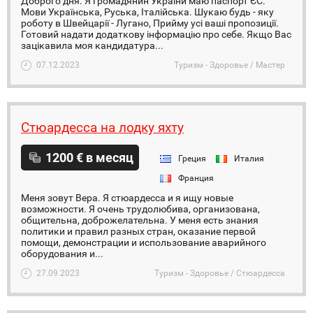
Доброго дня. Я громадянин України маю паспорт ЄС.
Мови Українська, Руська, Італійська. Шукаю будь - яку
роботу в Швейцарії - Лугано, Прийму усі ваші пропозиції.
Готовий надати додаткову інформацію про себе. Якщо Вас
зацікавила моя кандидатура...
07.12.2023
Туризм - Здоровье / Мастер
Стюардесса на лодку яхту
1200 € в месяц
Греция
Италия
Франция
Меня зовут Вера. Я стюардесса и я ищу новые
возможности. Я очень трудолюбива, организована,
общительна, доброжелательна. У меня есть знания
политики и правил разных стран, оказание первой
помощи, демонстрации и использование аварийного
оборудования и...
27.09.2023
Туризм - Здоровье / Стюардесса