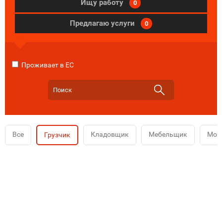
Ищу работу
0
Предлагаю услуги
0
Проживает в ЕС
Все
Кладовщик
Мебельщик
Мой
Грузчик