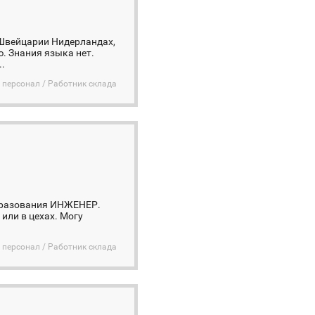
 Швейцарии Нидерландах,
. Знания языка нет.
.
 персонал / Работник склада
 образования ИНЖЕНЕР.
 или в цехах. Могу
 персонал / Работник склада