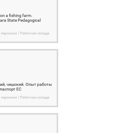
n a fishing farm.
mara State Pedagogical
 персонал / Работник склада
кий, чешский. Опыт работы
 паспорт ЕС
 персонал / Работник склада