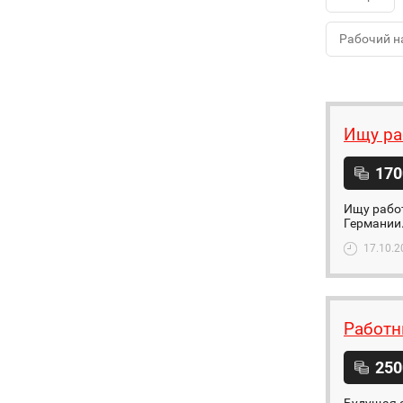
Рабочий н
Ищу ра
170
Ищу работ
Германии
17.10.2
Работн
250