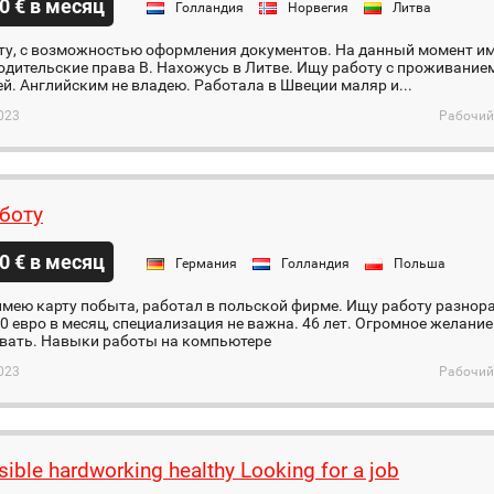
0 € в месяц
Голландия
Норвегия
Литва
ту, с возможностью оформления документов. На данный момент и
водительские права В. Нахожусь в Литве. Ищу работу с проживанием.
тей. Английским не владею. Работала в Швеции маляр и...
023
Рабочий
боту
0 € в месяц
Германия
Голландия
Польша
имею карту побыта, работал в польской фирме. Ищу работу разнор
0 евро в месяц, специализация не важна. 46 лет. Огромное желание
вать. Навыки работы на компьютере
023
Рабочий
ible hardworking healthy Looking for a job