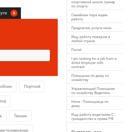
спортивной школе тренер
по спорту
луги
0
Семейная пара ищем
работу
Предлагаю услуги няни
Ищу работу поваром в
любой стране
Florist
I am looking for a job from a
direct employer with
contract
Помощник по дому по
хозяйству
собник
Портной
Управляющий Помощник
по хозяйству Водитель
вод
Няня - Помощница по
дому
Ищу работу водителем С
к
Техник
гражданство и права РФ
лектромеханик