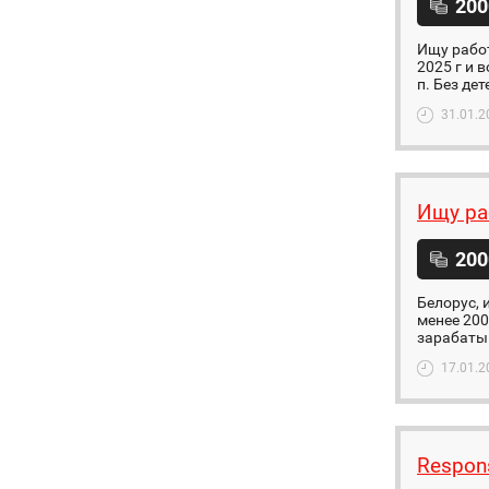
200
Ищу рабо
2025 г и 
п. Без де
31.01.2
Ищу ра
200
Белорус, 
менее 200
зарабаты
17.01.2
Respons