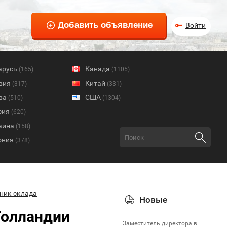
Войти
арусь
Канада
(165)
(1105)
вия
Китай
(317)
(331)
ва
США
(510)
(1304)
сия
(620)
аина
(158)
ония
(378)
ник склада
Новые
Голландии
Заместитель директора в