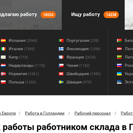
длагаю работу
Ищу работу
18524
14238
Испания
Португалия
Бел
(2044)
(208)
Италия
Финляндия
Лат
(1583)
(1296)
Кипр
Франция
Лит
(718)
(2620)
Нидерланды
Чехия
Рос
(1178)
(1182)
Норвегия
Швейцария
Укр
(1061)
(1986)
Польша
Швеция
Эст
(1330)
(970)
в Европе
Работа в Голландии
Рабочий персонал
Работ
 работы работником склада в 