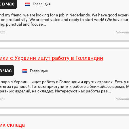
€ в час
Голландия
nd my friend, we are looking for a job in Nederlands. We have good experi
on productivity. We are motivated and ready to start work! (We have ou
g, punctual and focuse...
022
Рабочий
ики с Украини ищут работу в Голландии
 в час
Голландия
пара с Украины ищет работу в Голландии и других странах. Есть у 
ты за границей. Готовы приступить к работе в ближайшее время. 
разных изделий, на складах. Интересуют нас работы раз...
021
Рабочий
ик склада