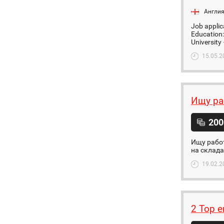
Англи
Job applic
Education:
University 
15.05.2
Ищу ра
200
Ищу работ
на склада
19.02.2
2 Top e