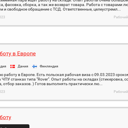
емейная пара ищет работу на складе. Опыт работы очень большой
а, фасовка, сборка, а так же возврат товара. Работа с товарами л
 и свободное обращение с ТСД. Ответственные, целеустремл...
023
Рабочий
боту в Европе
ндия
Дания
Финляндия
 работу в Европе. Есть польская рабочая виза с 09.03.2023 сроком
 ЧПУ станках типа "Rover". Опыт работы на складах (стикеровка, 
, отбор заказов. ) Готов выполнять практически лю...
023
Рабочий
боту