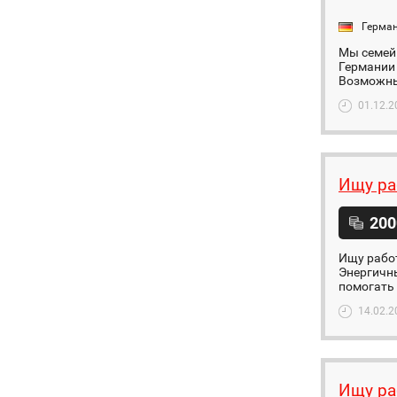
Герма
Мы семейн
Германии
Возможны
01.12.2
Ищу ра
200
Ищу работ
Энергичны
помогать 
14.02.2
Ищу ра