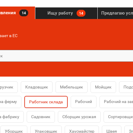
явления
Ищу работу
Предлагаю ус
14
14
ает в ЕС
рузчик
Кладовщик
Мебельщик
Мойщик
Под
на ферму
Рабочий
Рабочий на за
Работник склада
а фабрику
Садовник
Сборщик урожая
Сортировщи
Уборщик
Упаковщик
Хаусмайстер
Швея
Э