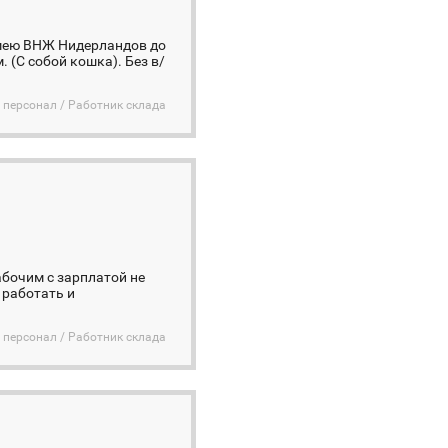
мею ВНЖ Нидерландов до
 (С собой кошка). Без в/
 персонал / Работник склада
абочим с зарплатой не
 работать и
 персонал / Работник склада