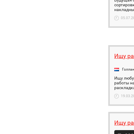
Будущая с
сортировк
накладным
05.07.2
Ищу ра
Голла
Ищу любую
работы на
раскладка
19.03.2
Ищу ра