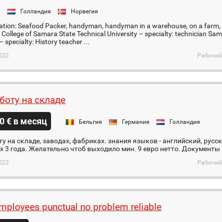
я
Голландия
Норвегия
ation: Seafood Packer, handyman, handyman in a warehouse, on a farm, o
 College of Samara State Technical University – specialty: technician Sa
– specialty: History teacher ...
022
Рабочий
боту на складе
0 € в месяц
Бельгия
Германия
Голландия
у на складе, заводах, фабриках. знания языков - английский, русс
х 3 года. Желательно чтоб выходило мин. 9 евро нетто. Документы
022
Рабочий
mployees punctual no problem reliable