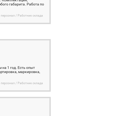
. Комплектация,
юбого габарита. Работа по
 персонал / Работник склада
 на 1 год. Есть опыт
сортировка, маркировка,
 персонал / Работник склада