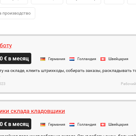
а производство
боту
0 € в месяц
Германия
Голландия
Швейцария
у на складе, клеить штрихкоды, собирать заказы, раскладывать 
.
023
Рабочий
ики склада кладовщики
0 € в месяц
Германия
Голландия
Швейцария