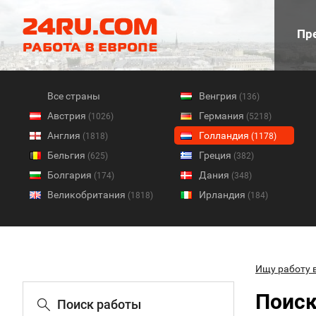
Пре
Все страны
Венгрия
(136)
Австрия
Германия
(1026)
(5218)
Англия
Голландия
(1818)
(1178)
Бельгия
Греция
(625)
(382)
Болгария
Дания
(174)
(348)
Великобритания
Ирландия
(1818)
(184)
Ищу работу 
Поиск
Поиск работы