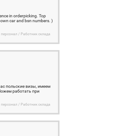
ence in orderpicking. Top
r own car and bsn numbers. )
 персонал / Работник склада
нас польские визы, имеем
Можем работать при
 персонал / Работник склада