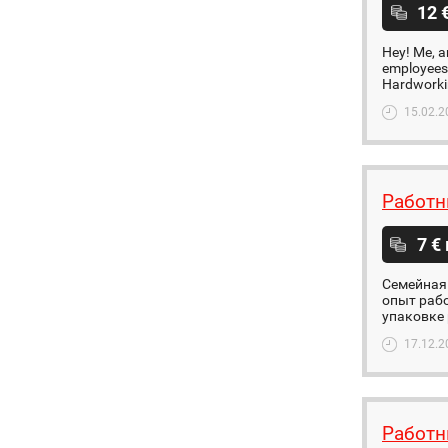
12 
Hey! Me, a
employees 
Hardworkin
15.02.2
Работн
7 €
Семейная 
опыт рабо
упаковке 
17.12.2
Работн