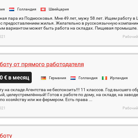
ния
Голландия
Швейцария
ая пара из Подмосковья. Мне 49 лет, мужу 58 лет. Ищем работу в
 с предоставлением жилья. Желательно в русскоязычную компанию
м вариантом может быть работа на складах. Пищевая промышле..
021
Рабочий
боту от прямого работодателя
0 € в месяц
Германия
Голландия
Ирландия
у на складе Агентства не беспокоить!!! 11 классов. Год высшего
й, целеустремлённый! Готов к работе по дому, на складе, на заводе
по хозяйству или же фермером. Есть права ...
021
Рабочий
боту