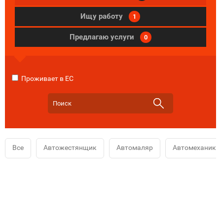
Ищу работу
1
Предлагаю услуги
0
Проживает в ЕС
Все
Автожестянщик
Автомаляр
Автомеханик