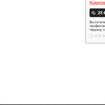
Компле
25 
Вы хотите
профессио
террасу, 
27.07.2