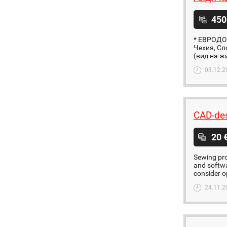
450
* ЕВРОДОК
Чехия, Сл
(вид на ж
03.12.2
CAD-des
20 
Sewing pro
and softwa
consider op
24.11.2