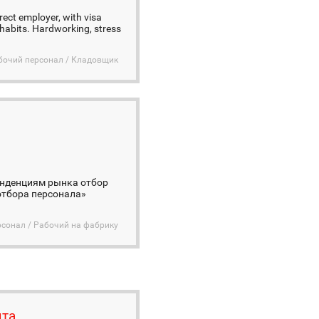
rect employer, with visa
 habits. Hardworking, stress
бочий персонал / Кладовщик
тенденциям рынка отбор
 отбора персонала»
сонал / Рабочий на фабрику
ыта