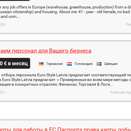
ider any job offers in Europe (warehouse, greenhouse, production) from a di
ussian citizenship) and housing. About me: 41 - year - old female, no bad
, and com...
026
Ра
аем персонал для Вашего бизнеса
0 € в месяц
Германия
Голландия
Швеция
отбора персонала Euro Style Latvia предлагает соответствующий 
 Euro Style Latvia предлагает: » Проверенные во всем мире методы
ация в конкретных отраслях: Финансы; Торговля & Логи...
021
Рабочий пер
арты для работы в ЕС Паспорта права карты поб