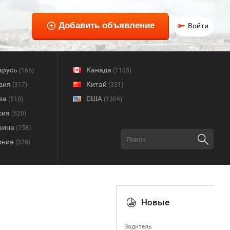
Войти
арусь
Канада
(165)
(1105)
вия
Китай
(317)
(331)
ва
США
(510)
(1304)
сия
(620)
аина
(158)
ония
(378)
Новые
Водитель