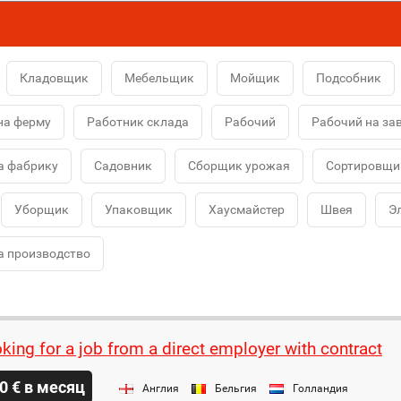
Кладовщик
Мебельщик
Мойщик
Подсобник
на ферму
Работник склада
Рабочий
Рабочий на за
а фабрику
Садовник
Сборщик урожая
Сортировщи
Уборщик
Упаковщик
Хаусмайстер
Швея
Э
а производство
oking for a job from a direct employer with contract
0 € в месяц
Англия
Бельгия
Голландия