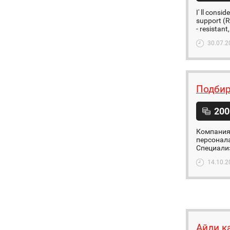
I' ll cons
support (R
- resistant
30.07.2
Подбир
200
Компания 
персонала
Специализ
14.10.2
Айди к