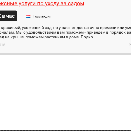
ксные услуги по уходу за садом
€ в час
Голландия
 красивый, ухоженный сад, но у вас нет достаточно времени или ум
налам. Мы с удовольствием вам поможем - приведем в порядок ва
сад на крыше, поможем растениям в доме. Подко...
018
Р