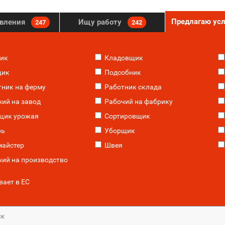
Предлагаю ус
явления
Ищу работу
247
242
ик
Кладовщик
ик
Подсобник
ник на ферму
Работник склада
ий на завод
Рабочий на фабрику
щик урожая
Сортировщик
рь
Уборщик
айстер
Швея
ий на производство
ает в ЕС