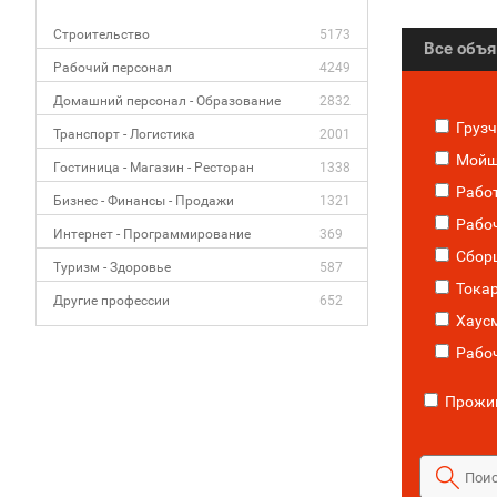
Строительство
5173
Все объ
Рабочий персонал
4249
Домашний персонал - Образование
2832
Грузч
Транспорт - Логистика
2001
Мойщ
Гостиница - Магазин - Ресторан
1338
Работ
Бизнес - Финансы - Продажи
1321
Рабоч
Интернет - Программирование
369
Сбор
Туризм - Здоровье
587
Тока
Другие профессии
652
Хаусм
Рабоч
Прожив