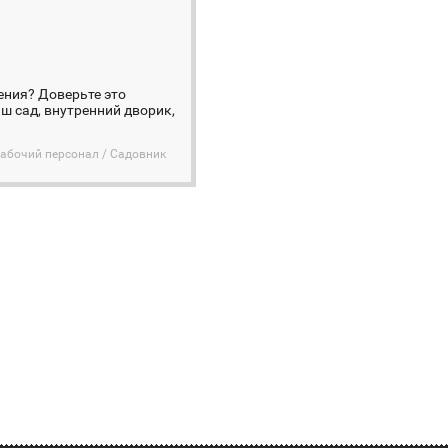
ения? Доверьте это
ш сад, внутренний дворик,
абочий персонал / Садовник