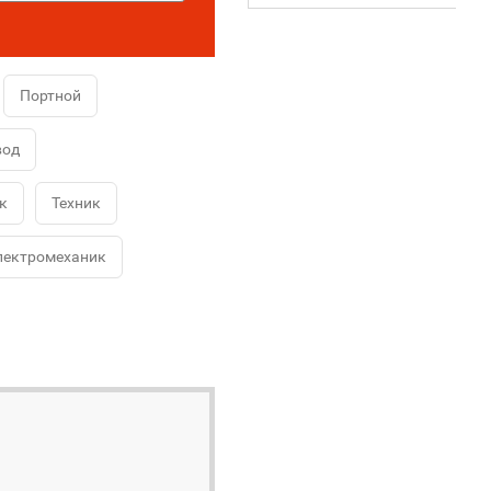
Портной
вод
к
Техник
лектромеханик