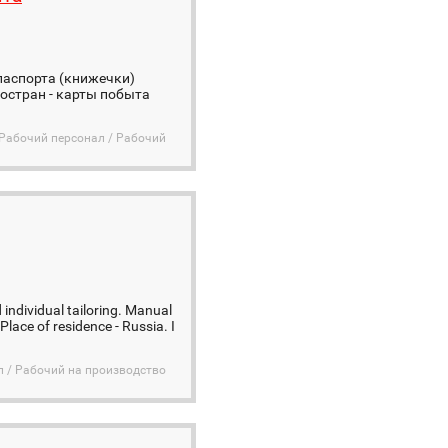
опаспорта (книжечки)
ростран - карты побыта
Рабочий персонал / Рабочий
individual tailoring. Manual
ace of residence - Russia. I
 / Рабочий на производство