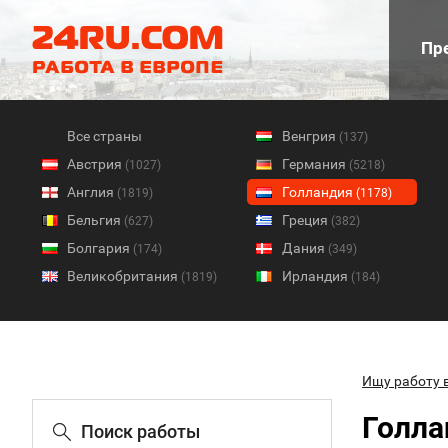
Пре
Все страны
Венгрия
(137)
Австрия
Германия
(1027)
(5218)
Англия
Голландия
(1819)
(1178)
Бельгия
Греция
(627)
(382)
Болгария
Дания
(174)
(349)
Великобритания
Ирландия
(1819)
(184)
Ищу работу 
Голла
Поиск работы