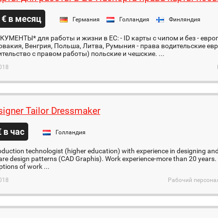
 € в месяц
Германия
Голландия
Финляндия
УМЕНТЫ* для работы и жизни в ЕС: - ID карты с чипом и без - евр
овакия, Венгрия, Польша, Литва, Румыния - права водительские ев
ительство с правом работы) польские и чешские. ...
018
igner Tailor Dressmaker
€ в час
Голландия
duction technologist (higher education) with experience in designing and 
re design patterns (CAD Graphis). Work experience-more than 20 years. Pl
tions of work ...
018
Рабочий персонал