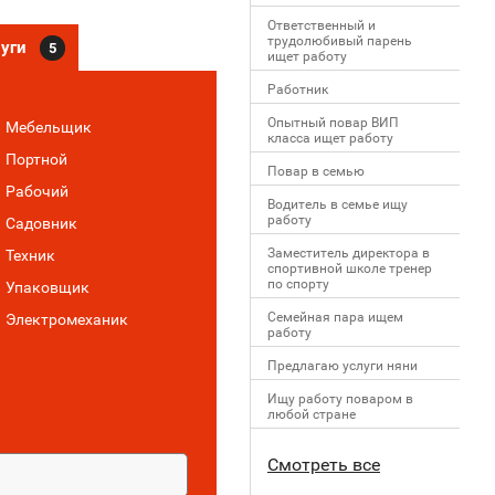
Ответственный и
трудолюбивый парень
луги
5
ищет работу
Работник
Опытный повар ВИП
Мебельщик
класса ищет работу
Портной
Повар в семью
Рабочий
Водитель в семье ищу
работу
Садовник
Заместитель директора в
Техник
спортивной школе тренер
по спорту
Упаковщик
Семейная пара ищем
Электромеханик
работу
Предлагаю услуги няни
Ищу работу поваром в
любой стране
Смотреть все