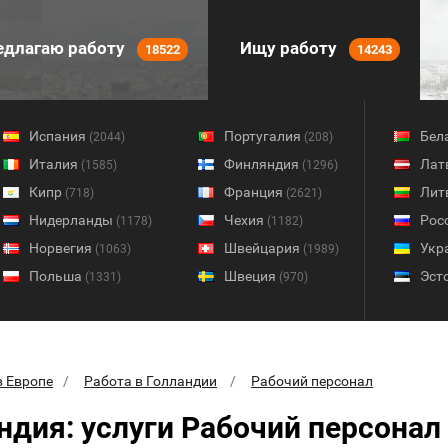
длагаю работу
Ищу работу
18522
14243
Испания
Португалия
Бел
(2044)
(208)
Италия
Финляндия
Лат
(1585)
(1296)
Кипр
Франция
Лит
(718)
(2621)
Нидерланды
Чехия
Рос
(1178)
(1182)
Норвегия
Швейцария
Укр
(1063)
(1989)
Польша
Швеция
Эст
(1331)
(970)
в Европе
Работа в Голландии
Рабочий персонал
ндия: услуги Рабочий персонал