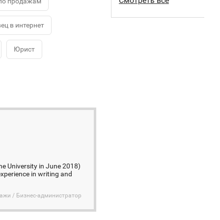
Смотреть все
по продажам
ец в интернет
Юрист
he University in June 2018)
experience in writing and
дажи / Бизнес-администратор