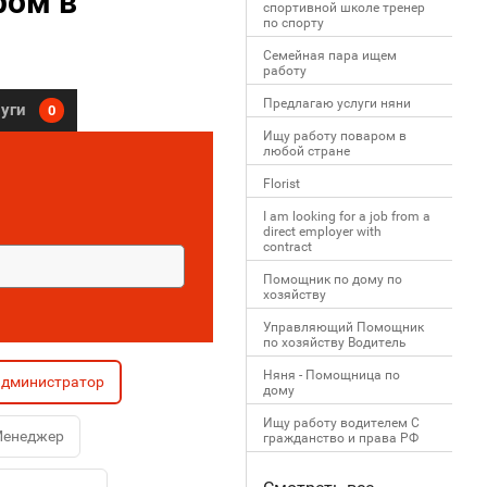
ром в
спортивной школе тренер
по спорту
Семейная пара ищем
работу
Предлагаю услуги няни
луги
0
Ищу работу поваром в
любой стране
Florist
I am looking for a job from a
direct employer with
contract
Помощник по дому по
хозяйству
Управляющий Помощник
по хозяйству Водитель
Няня - Помощница по
администратор
дому
Ищу работу водителем С
енеджер
гражданство и права РФ