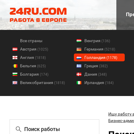
Пре
Все страны
Венгрия
(136)
Австрия
Германия
(1025)
(5218)
Англия
Голландия
(1818)
(1178)
Бельгия
Греция
(625)
(382)
Болгария
Дания
(174)
(348)
Великобритания
Ирландия
(1818)
(184)
Ищу работу 
Бизнес-адми
Поиск работы