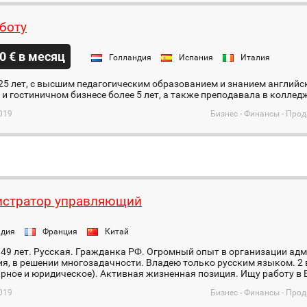
боту
0 € в месяц
Голландия
Испания
Италия
5 лет, с высшим педагогическим образованием и знанием английс
и гостиничном бизнесе более 5 лет, а также преподавала в коллед
019
Бизнес - Финансы - Про
стратор управляющий
ндия
Франция
Китай
49 лет. Русская. Гражданка РФ. Огромный опыт в организации ад
ия, в решении многозадачности. Владею только русским языком. 2
рное и юридическое). Активная жизненная позиция. Ищу работу в Е
019
Бизнес - Финансы - Про