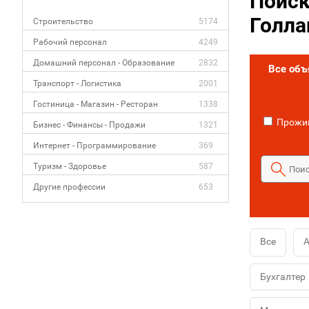
Поиск
Голла
Строительство
5174
Рабочий персонал
4249
Домашний персонал - Образование
2832
Все об
Транспорт - Логистика
2001
Гостиница - Магазин - Ресторан
1338
Прожив
Бизнес - Финансы - Продажи
1321
Интернет - Программирование
369
Туризм - Здоровье
587
Другие профессии
653
Все
А
Бухгалтер