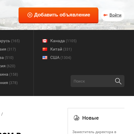
Войти
арусь
Канада
(165)
(1105)
вия
Китай
(317)
(331)
ва
США
(510)
(1304)
сия
(620)
аина
(158)
ония
(378)
Новые
Заместитель директора в