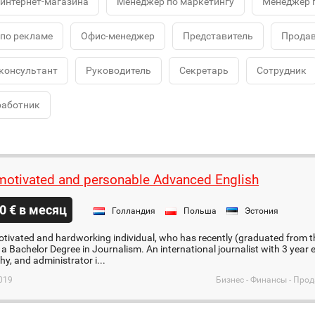
интернет-магазина
Менеджер по маркетингу
Менеджер 
по рекламе
Офис-менеджер
Представитель
Продав
консультант
Руководитель
Секретарь
Сотрудник
работник
motivated and personable Advanced English
0 € в месяц
Голландия
Польша
Эстония
otivated and hardworking individual, who has recently (graduated from t
a Bachelor Degree in Journalism. An international journalist with 3 year 
y, and administrator i...
019
Бизнес - Финансы - Про