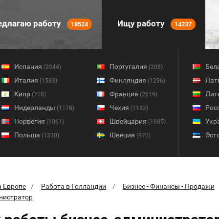
длагаю работу
Ищу работу
18524
14237
Испания
Португалия
Бел
(2044)
(208)
Италия
Финляндия
Лат
(1583)
(1296)
Кипр
Франция
Лит
(718)
(2619)
Нидерланды
Чехия
Рос
(1178)
(1182)
Норвегия
Швейцария
Укр
(1061)
(1985)
Польша
Швеция
Эст
(1330)
(970)
в Европе
Работа в Голландии
Бизнес - Финансы - Продажи
нистратор