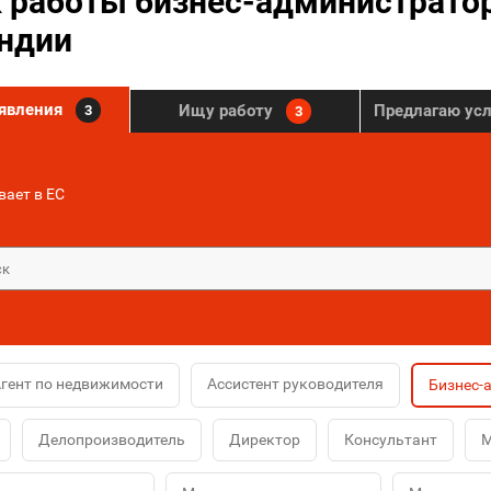
 работы бизнес-администрато
ндии
ъявления
Ищу работу
Предлагаю ус
3
3
ает в ЕС
гент по недвижимости
Ассистент руководителя
Бизнес-
Делопроизводитель
Директор
Консультант
М