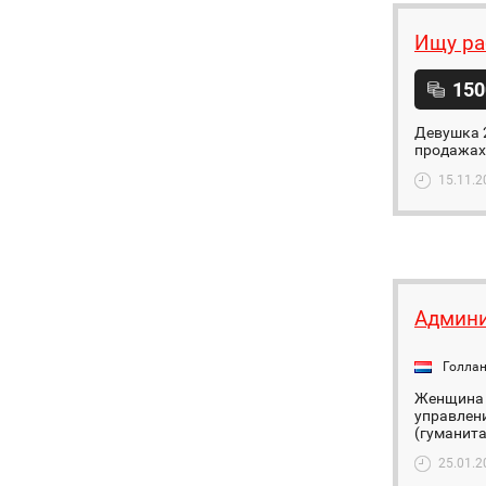
Ищу ра
150
Девушка 2
продажах 
15.11.2
Админи
Голла
Женщина 
управлен
(гуманита
25.01.2