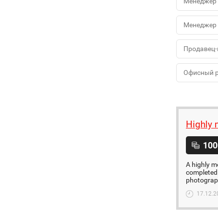
Менеджер 
Менеджер 
Продавец-
Офисный 
Highly 
100
A highly m
completed 
photograph
17.12.2