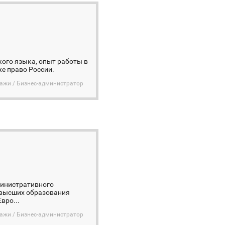
кого языка, опыт работы в
же право России.
дажи / Бизнес-администратор
министративного
 высших образования
вро...
дажи / Бизнес-администратор