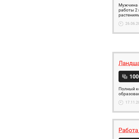
Мужчина 4
работы 2 
растениям
26.06.2
Ландша
100
Полный ко
образован
17.11.2
Работа