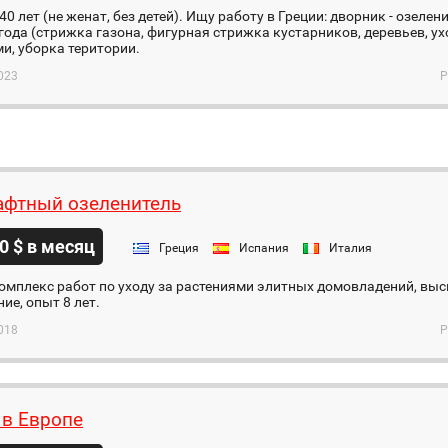
0 лет (не женат, без детей). Ищу работу в Греции: дворник - озелен
года (стрижка газона, фигурная стрижка кустарников, деревьев, у
и, уборка територии.
023
Р
фтный озеленитель
0 $ в месяц
Греция
Испания
Италия
мплекс работ по уходу за растениями элитных домовладений, выс
ие, опыт 8 лет.
018
Р
 в Европе