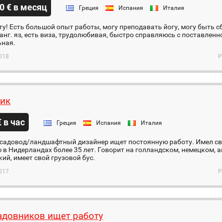
0 € в месяц
Греция
Испания
Италия
у! Есть большой опыт работы, могу преподавать йогу, могу быть 
анг. яз, есть виза, трудолюбивая, быстро справляюсь с поставленн
ьная.
018
Р
ик
€ в час
Греция
Испания
Италия
садовод/ландшафтный дизайнер ищет постоянную работу. Имел с
в Нидерландах более 35 лет. Говорит на голландском, немецком, а
ий, имеет свой грузовой бус.
017
Р
адовников ищет работу