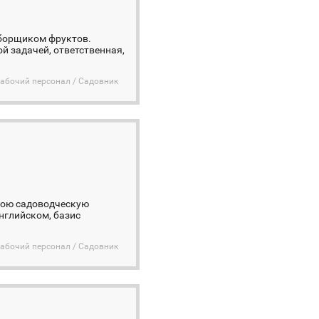
сборщиком фруктов.
ой задачей, ответственная,
абочий персонал / Садовник
вою садоводческую
нглийском, базис
абочий персонал / Садовник