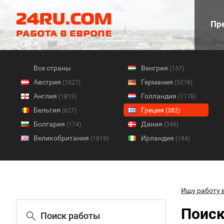
Пре
Все страны
Венгрия
(137)
Австрия
Германия
(1027)
(5218)
Англия
Голландия
(1819)
(1178)
Бельгия
Греция
(627)
(382)
Болгария
Дания
(174)
(349)
Великобритания
Ирландия
(1819)
(184)
Ищу работу 
Поиск
Поиск работы