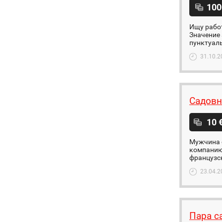
100
Ищу работ
Значение 
пунктуал
31.10.2
Садовн
10 
Мужчина 
компанию 
французск
23.04.2
Пара с