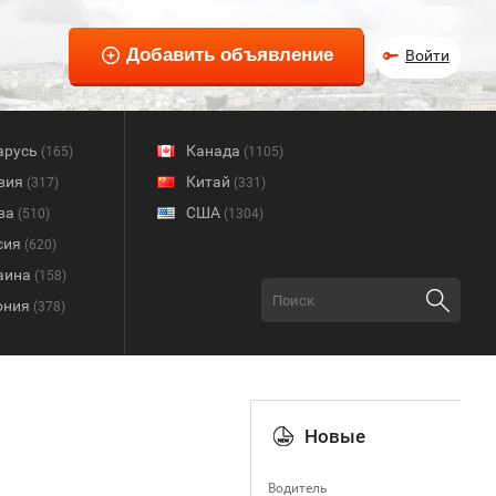
Войти
арусь
Канада
(165)
(1105)
вия
Китай
(317)
(331)
ва
США
(510)
(1304)
сия
(620)
аина
(158)
ония
(378)
Новые
Водитель