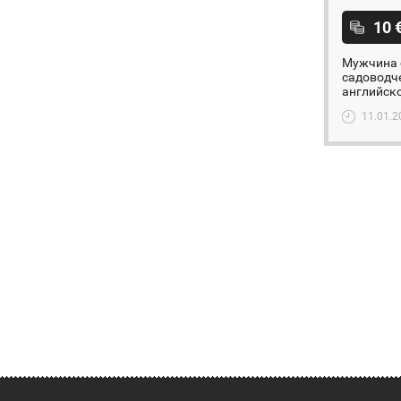
10 
Мужчина 
садоводче
английско
11.01.2