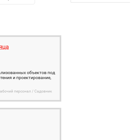
яца
ализованных объектов под
стения и проектирование,
абочий персонал / Садовник