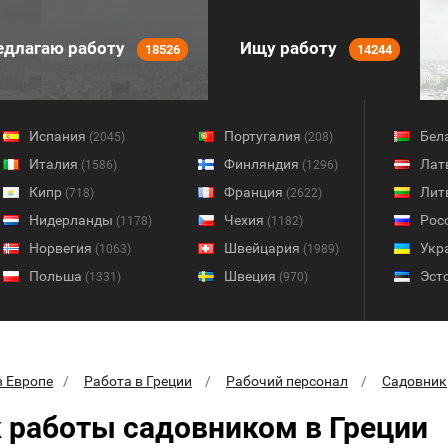
длагаю работу
Ищу работу
18526
14244
Испания
Португалия
Бел
(2045)
(208)
Италия
Финляндия
Лат
(1586)
(1296)
Кипр
Франция
Лит
(718)
(2622)
Нидерланды
Чехия
Рос
(1178)
(1182)
Норвегия
Швейцария
Укр
(1063)
(1989)
Польша
Швеция
Эст
(1331)
(970)
в Европе
Работа в Греции
Рабочий персонал
Садовник
 работы садовником в Греции