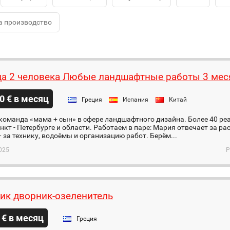
а производство
а 2 человека Любые ландшафтные работы 3 мес
0 € в месяц
Греция
Испания
Китай
команда «мама + сын» в сфере ландшафтного дизайна. Более 40 ре
нкт - Петербурге и области. Работаем в паре: Мария отвечает за ра
 за технику, водоёмы и организацию работ. Берём...
025
Р
ик дворник-озеленитель
 € в месяц
Греция