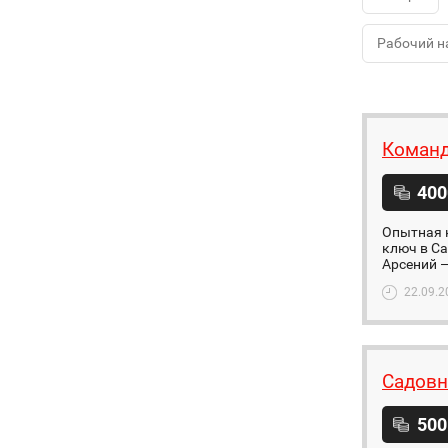
Рабочий н
Команд
400
Опытная 
ключ в Са
Арсений —
22.09.2
Садовн
500