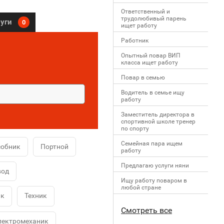
Ответственный и
трудолюбивый парень
луги
0
ищет работу
Работник
Опытный повар ВИП
класса ищет работу
Повар в семью
Водитель в семье ищу
работу
Заместитель директора в
спортивной школе тренер
по спорту
Семейная пара ищем
собник
Портной
работу
Предлагаю услуги няни
вод
Ищу работу поваром в
любой стране
ик
Техник
Смотреть все
лектромеханик