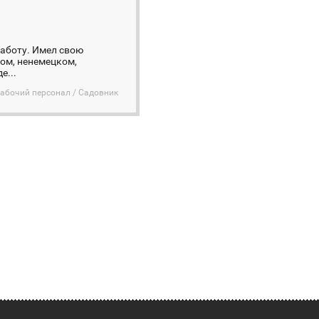
аботу. Имел свою
ом, ненемецком,
е...
абочий персонал / Садовник