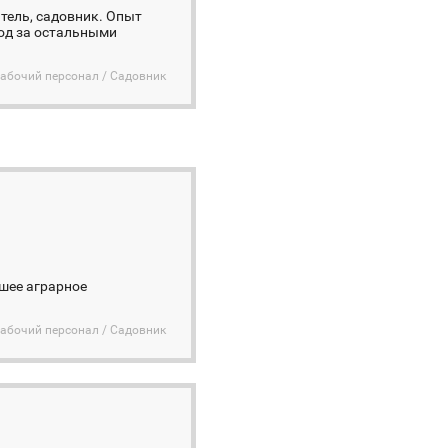
итель, садовник. Опыт
ход за остальными
абочий персонал / Садовник
шее аграрное
абочий персонал / Садовник