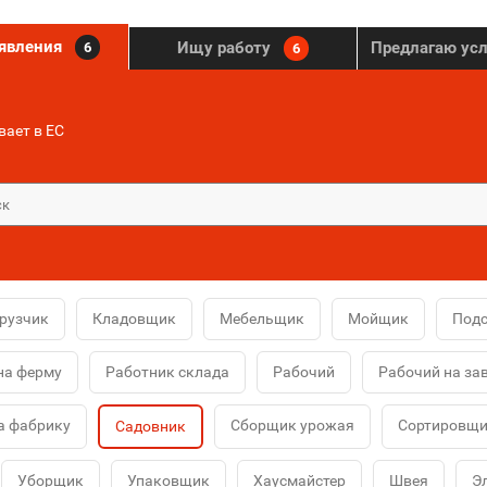
ъявления
Ищу работу
Предлагаю ус
6
6
ает в ЕС
рузчик
Кладовщик
Мебельщик
Мойщик
Под
на ферму
Работник склада
Рабочий
Рабочий на за
а фабрику
Сборщик урожая
Сортировщ
Садовник
Уборщик
Упаковщик
Хаусмайстер
Швея
Э