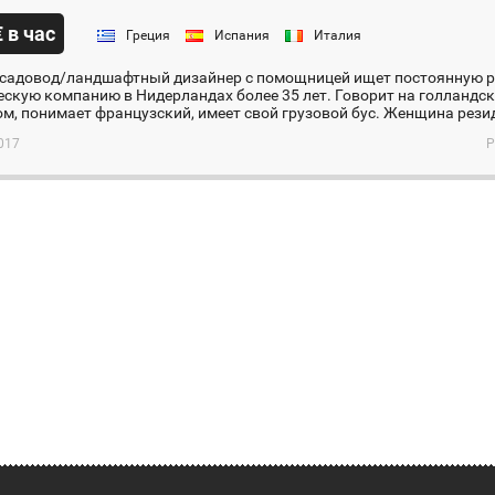
€ в час
Греция
Испания
Италия
садовод/ландшафтный дизайнер с помощницей ищет постоянную р
скую компанию в Нидерландах более 35 лет. Говорит на голландск
м, понимает французский, имеет свой грузовой бус. Женщина резид
017
Р