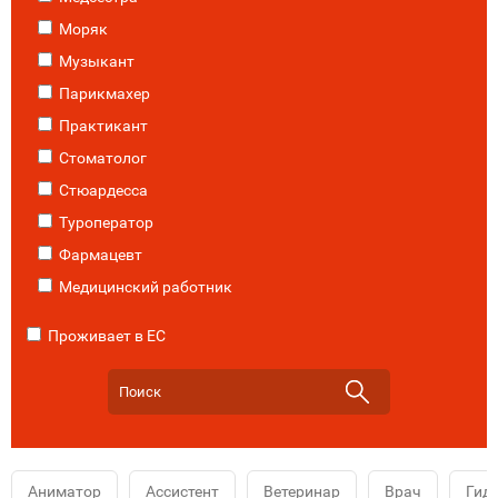
Моряк
Музыкант
Парикмахер
Практикант
Стоматолог
Стюардесса
Туроператор
Фармацевт
Медицинский работник
Проживает в ЕС
Аниматор
Ассистент
Ветеринар
Врач
Гид