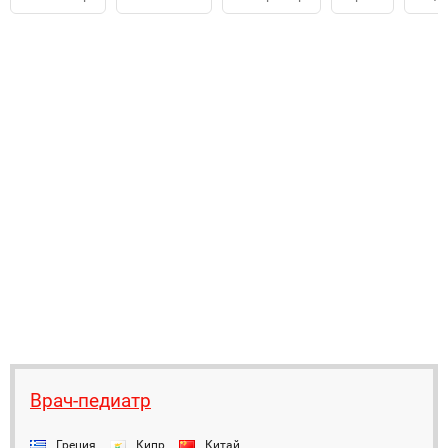
Врач-педиатр
Греция
Кипр
Китай