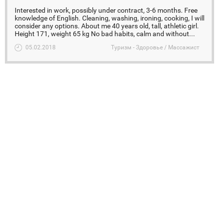
Interested in work, possibly under contract, 3-6 months. Free
knowledge of English. Cleaning, washing, ironing, cooking, I will
consider any options. About me 40 years old, tall, athletic girl.
Height 171, weight 65 kg No bad habits, calm and without...
05.02.2018
Туризм - Здоровье / Массажист