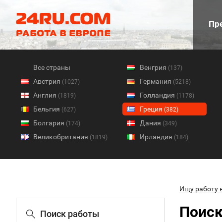
Пре
Все страны
Венгрия
(137)
Австрия
Германия
(1027)
(5218)
Англия
Голландия
(1819)
(1178)
Бельгия
Греция
(627)
(382)
Болгария
Дания
(174)
(349)
Великобритания
Ирландия
(1819)
(184)
Ищу работу 
Поиск
Поиск работы