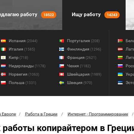
длагаю работу
Ищу работу
18522
14243
Испания
Португалия
Бел
(2044)
(208)
Италия
Финляндия
Лат
(1585)
(1296)
Кипр
Франция
Лит
(718)
(2621)
Нидерланды
Чехия
Рос
(1178)
(1182)
Норвегия
Швейцария
Укр
(1063)
(1989)
Польша
Швеция
Эст
(1331)
(970)
в Европе
Работа в Греции
Интернет - Программирование
 работы копирайтером в Греци