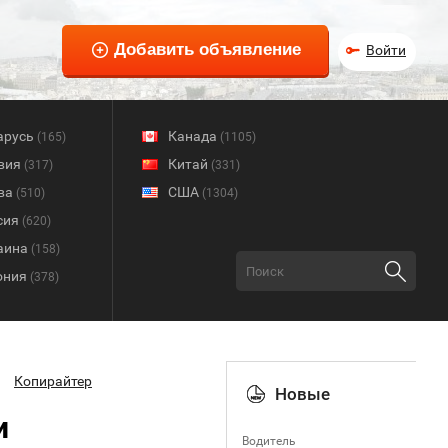
Войти
арусь
Канада
(165)
(1105)
вия
Китай
(317)
(331)
ва
США
(510)
(1304)
сия
(620)
аина
(158)
ония
(378)
Копирайтер
Новые
и
Водитель