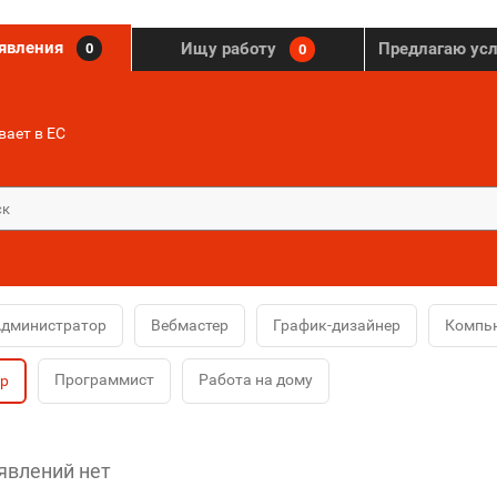
ъявления
Ищу работу
Предлагаю ус
0
0
ает в ЕС
дминистратор
Вебмастер
График-дизайнер
Компь
Программист
Работа на дому
ер
явлений нет