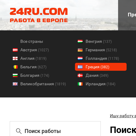
Пре
Все страны
Венгрия
(137)
Австрия
Германия
(1027)
(5218)
Англия
Голландия
(1819)
(1178)
Бельгия
Греция
(627)
(382)
Болгария
Дания
(174)
(349)
Великобритания
Ирландия
(1819)
(184)
Ищу работу 
Поиск
Поиск работы