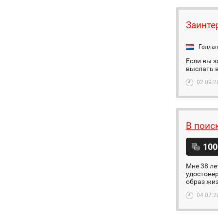
Заинте
Голла
Если вы з
выслать в
02.09.2
В поис
100
Мне 38 ле
удостовер
образ жиз
04.07.2