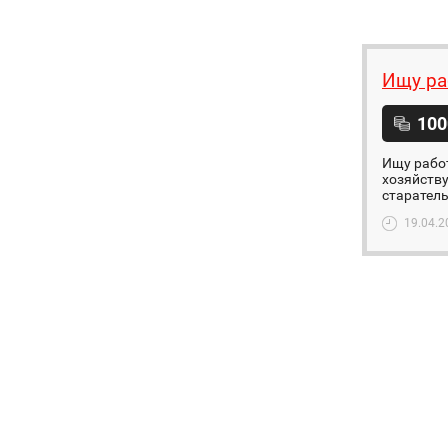
Ищу ра
100
Ищу работ
хозяйству
старатель
19.04.2