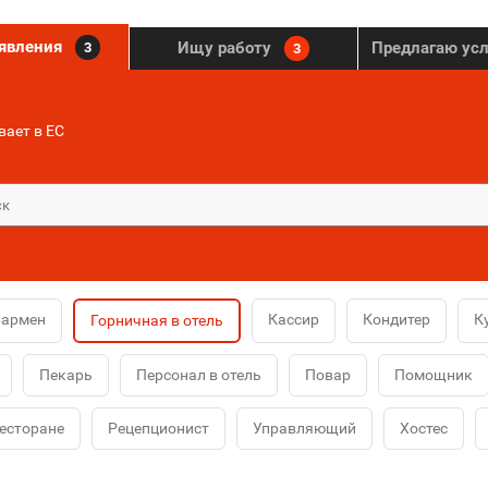
ъявления
Ищу работу
Предлагаю ус
3
3
ает в ЕС
Бармен
Кассир
Кондитер
К
Горничная в отель
Пекарь
Персонал в отель
Повар
Помощник
ресторане
Рецепционист
Управляющий
Хостес