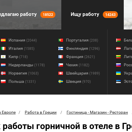
длагаю работу
Ищу работу
18522
14243
Испания
Португалия
Бел
(2044)
(208)
Италия
Финляндия
Лат
(1585)
(1296)
Кипр
Франция
Лит
(718)
(2621)
Нидерланды
Чехия
Рос
(1178)
(1182)
Норвегия
Швейцария
Укр
(1063)
(1989)
Польша
Швеция
Эст
(1331)
(970)
в Европе
Работа в Греции
Гостиница - Магазин - Ресторан
 работы горничной в отеле в Г