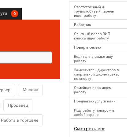
Ответственный и
трудолюбивый парень
луги
0
ищет работу
Работник
Опытный повар ВИП
класса ищет работу
Повар в семью
Водитель в семье ищу
работу
Заместитель директора в
спортивной школе тренер
по спорту
Семейная пара ищем
урьер
Мясник
работу
Предлагаю услуги няни
Продавец
Ищу работу поваром в
любой стране
Работа в торговле
Смотреть все