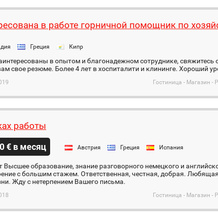
ресована в работе горничной помощник по хозяй
ндия
Греция
Кипр
аинтересованы в опытом и благонадежном сотруднике, свяжитесь с
ам свое резюме. Более 4 лет в хоспиталити и клининге. Хороший у
019
Гостиница - Магазин - 
ках работы
0 € в месяц
Австрия
Греция
Испания
т Высшее образование, знание разговорного немецкого и английск
ение с большим стажем. Ответственная, честная, добрая. Любящая
ни. Жду с нетерпением Вашего письма.
018
Гостиница - Магазин - 