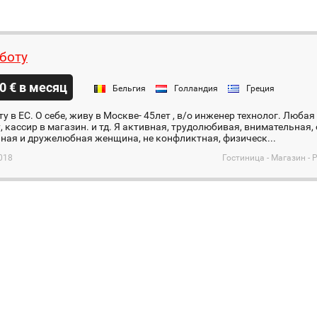
боту
0 € в месяц
Бельгия
Голландия
Греция
у в ЕС. О себе, живу в Москве- 45лет , в/о инженер технолог. Люба
, кассир в магазин. и тд. Я активная, трудолюбивая, внимательная,
ная и дружелюбная женщина, не конфликтная, физическ...
018
Гостиница - Магазин - 