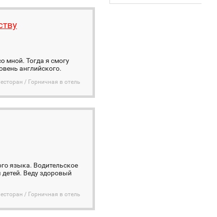
ству
о мной. Тогда я смогу
ровень английского.
Ресторан / Горничная в отель
ого языка. Водительское
 детей. Веду здоровый
Ресторан / Горничная в отель