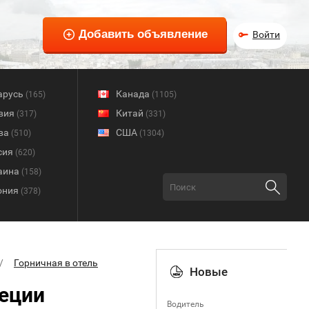
Войти
арусь
Канада
(165)
(1105)
вия
Китай
(317)
(331)
ва
США
(510)
(1304)
сия
(620)
аина
(158)
ония
(378)
Горничная в отель
Новые
реции
Водитель