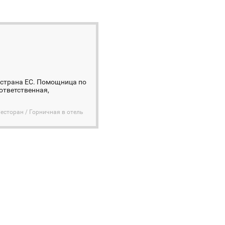
я страна ЕС. Помощница по
 ответственная,
Ресторан / Горничная в отель